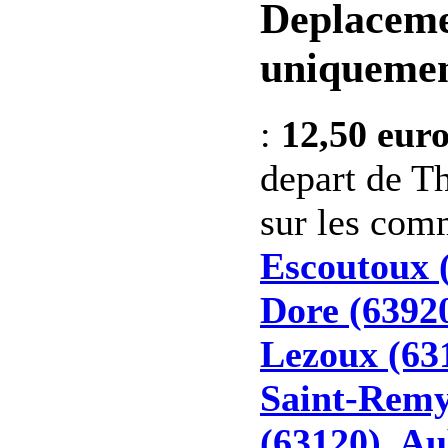
Deplaceme
uniquemen
:
12,50 eur
depart de Th
sur les co
Escoutoux 
Dore (6392
Lezoux (63
Saint-Remy
(63120)
,
Au