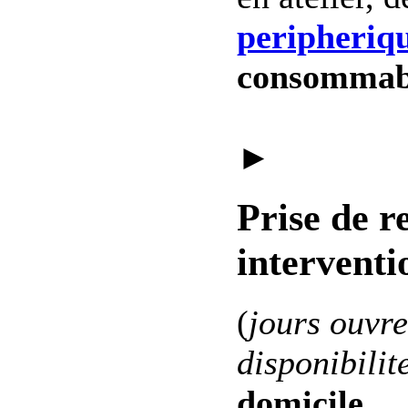
peripheriq
consommab
►
Prise de r
interventi
(
jours ouvre
disponibilit
domicile
.