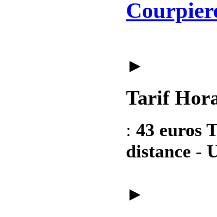
Courpier
►
Tarif Hora
:
43 euros T
distance
-
U
►