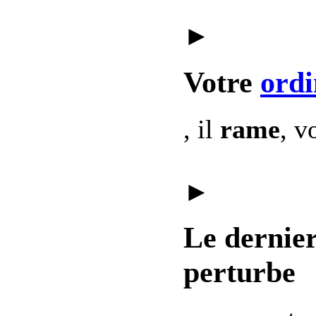
►
Votre
ordi
, il
rame
, v
►
Le dernie
perturbe