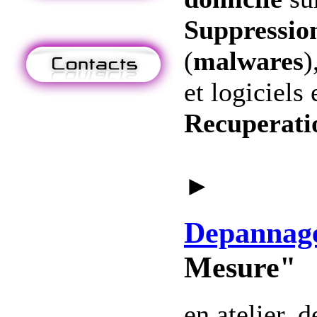
Suppression
(
malwares
)
et logiciels 
Recuperati
►
Depannag
Mesure"
en atelier, 