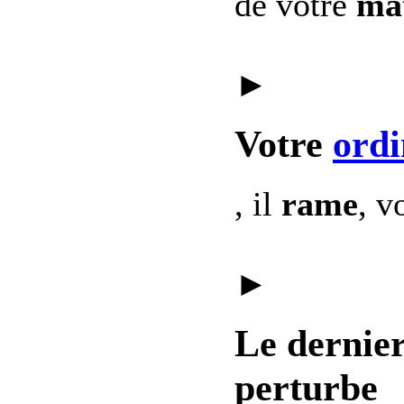
de votre
mat
►
Votre
ordi
, il
rame
, v
►
Le dernie
perturbe