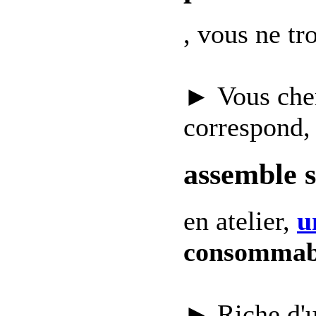
, vous ne t
► Vous che
correspond,
assemble 
en atelier,
u
consommab
► Riche d'