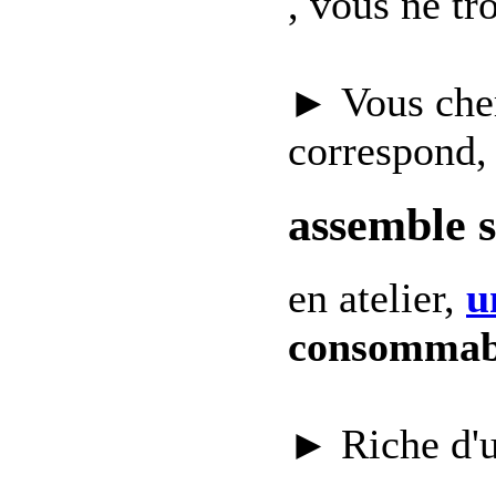
, vous ne t
► Vous che
correspond,
assemble 
en atelier,
u
consommab
► Riche d'