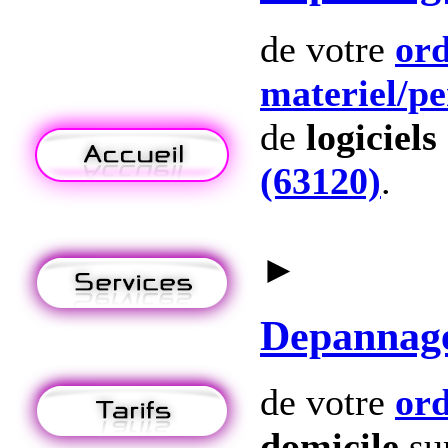
de votre
ord
materiel
/p
de
logiciels
(63120)
.
►
Depannag
de votre
ord
domicile
su