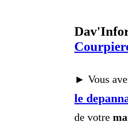
Dav'Info
Courpier
► Vous avez
le depann
de votre
mat