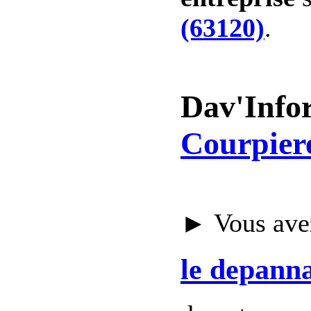
(63120)
.
Dav'Info
Courpier
► Vous avez
le depann