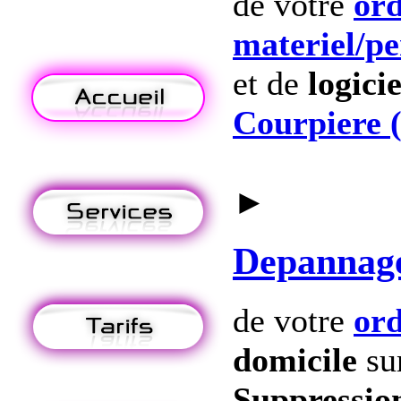
de votre
ord
materiel
/p
et de
logicie
Courpiere 
►
Depannag
de votre
ord
domicile
su
Suppression