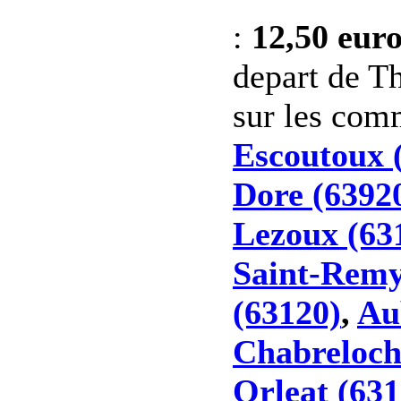
:
12,50 eur
depart de Th
sur les co
Escoutoux 
Dore (6392
Lezoux (63
Saint-Remy
(63120)
,
Au
Chabreloch
Orleat (631