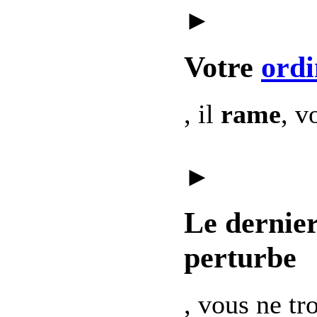
►
Votre
ordi
, il
rame
, v
►
Le dernie
perturbe
, vous ne t