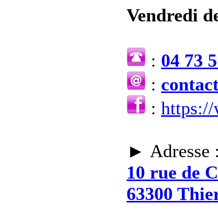
Vendredi de
:
04 73 5
:
contac
:
https:
► Adresse 
10 rue de 
63300 Thie