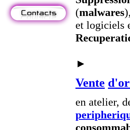
(
malwares
)
et logiciels 
Recuperati
►
Vente
d'or
en atelier, 
peripheriq
consommab