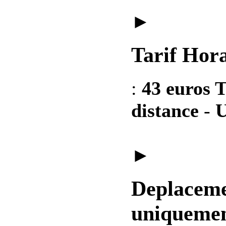
►
Tarif Hora
:
43 euros T
distance
-
U
►
Deplaceme
uniquemen