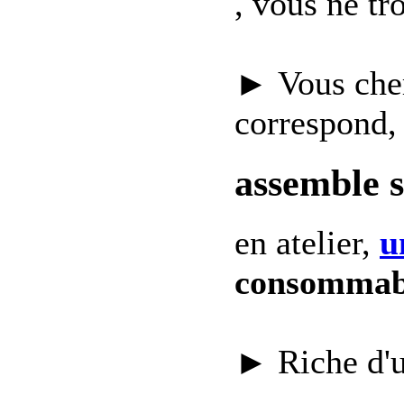
, vous ne t
► Vous che
correspond,
assemble 
en atelier,
u
consommab
► Riche d'