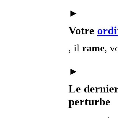
►
Votre
ordi
, il
rame
, v
►
Le dernie
perturbe