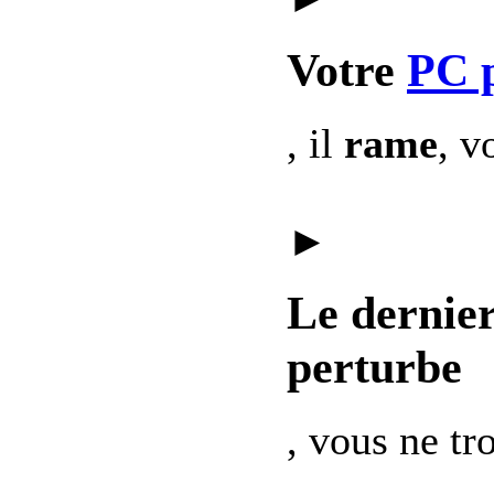
Votre
PC 
, il
rame
, v
►
Le dernie
perturbe
, vous ne t