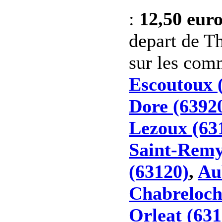
:
12,50 eur
depart de Th
sur les co
Escoutoux 
Dore (6392
Lezoux (63
Saint-Remy
(63120)
,
Au
Chabreloch
Orleat (631