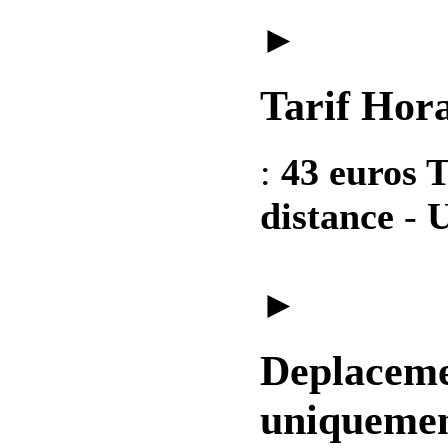
►
Tarif Hora
:
43 euros T
distance
-
U
►
Deplaceme
uniquemen