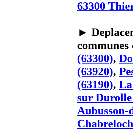
63300 Thie
►
Deplacem
communes
(63300)
,
Do
(63920)
,
Pe
(63190)
,
La
sur Durolle
Aubusson-d
Chabreloch