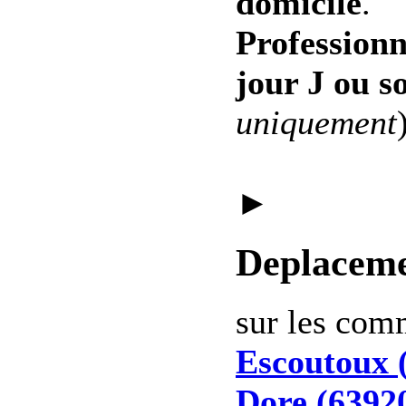
domicile
.
Professionn
jour J ou s
uniquement
►
Deplaceme
sur les co
Escoutoux 
Dore (6392