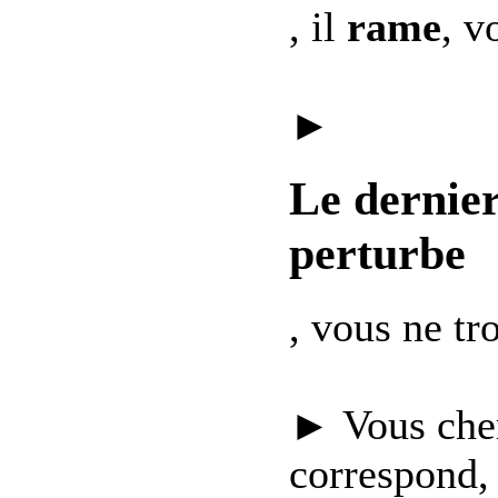
, il
rame
, v
►
Le dernie
perturbe
, vous ne t
► Vous che
correspond,