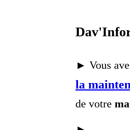
Dav'Info
► Vous avez
la mainte
de votre
mat
►