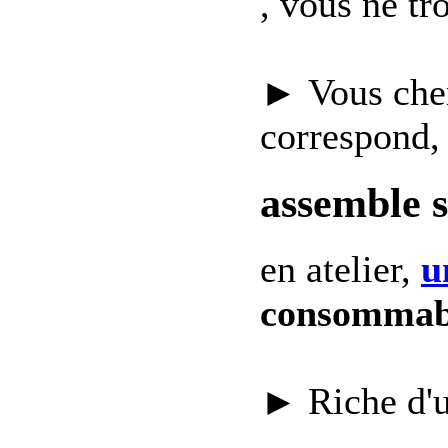
, vous ne t
► Vous che
correspond,
assemble 
en atelier,
u
consommab
► Riche d'