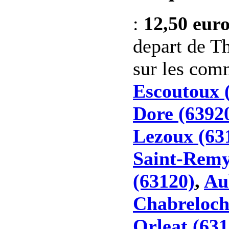
:
12,50 eur
depart de Th
sur les co
Escoutoux 
Dore (6392
Lezoux (63
Saint-Remy
(63120)
,
Au
Chabreloch
Orleat (631