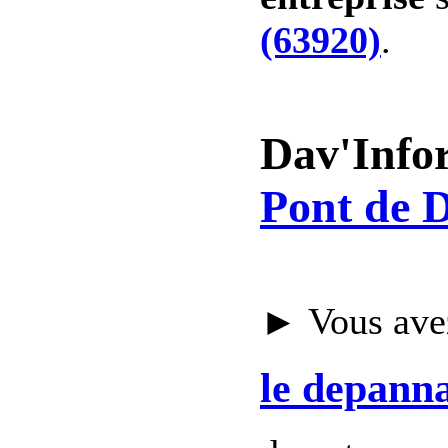
(63920)
.
Dav'Info
Pont de D
► Vous avez
le depann