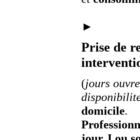
►
Prise de r
interventi
(
jours ouvre
disponibilit
domicile
.
Professionn
jour J ou s