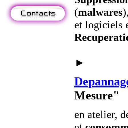
(
malwares
)
et logiciels 
Recuperati
►
Depannag
Mesure"
en atelier, 
et
consomm