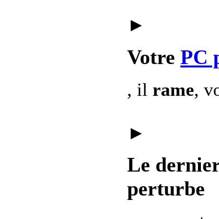
►
Votre
PC 
, il
rame
, v
►
Le dernie
perturbe