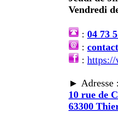
Vendredi de
:
04 73 5
:
contac
:
https:
► Adresse 
10 rue de 
63300 Thie