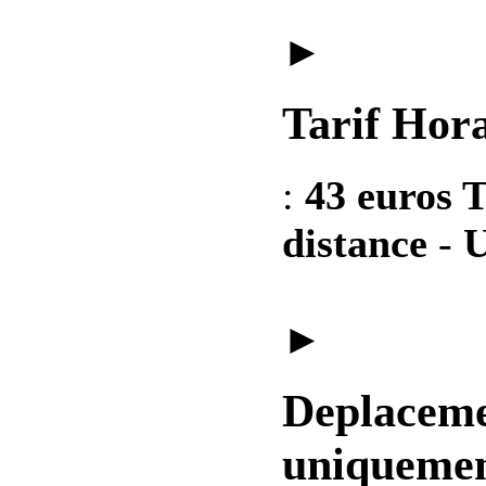
►
Tarif Hora
:
43 euros T
distance
-
U
►
Deplaceme
uniquemen