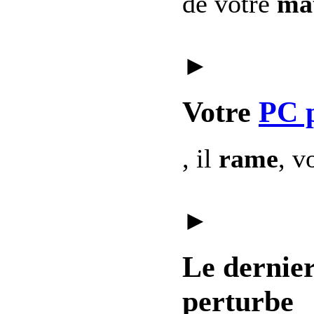
de votre
mat
►
Votre
PC 
, il
rame
, v
►
Le dernie
perturbe