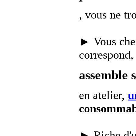
, vous ne t
► Vous che
correspond,
assemble 
en atelier,
u
consommab
► Riche d'