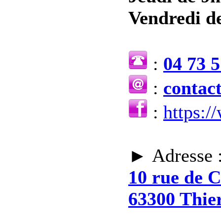
Vendredi de
:
04 73 5
:
contac
:
https:
► Adresse 
10 rue de 
63300 Thie