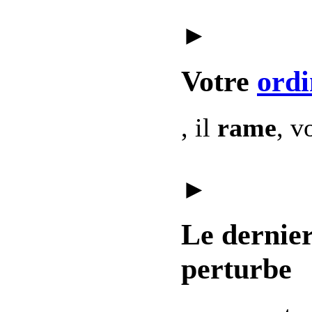
►
Votre
ordi
, il
rame
, v
►
Le dernie
perturbe