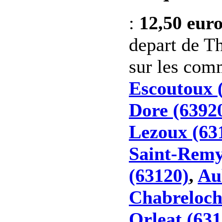
:
12,50 eur
depart de Th
sur les co
Escoutoux 
Dore (6392
Lezoux (63
Saint-Remy
(63120)
,
Au
Chabreloch
Orleat (631