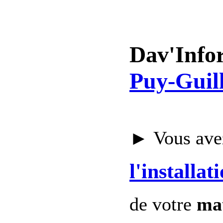
Dav'Info
Puy-Guil
► Vous avez
l'installat
de votre
mat