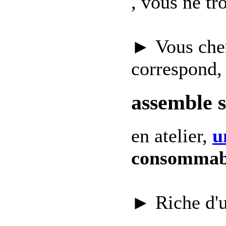
, vous ne t
► Vous che
correspond,
assemble 
en atelier,
u
consommab
► Riche d'