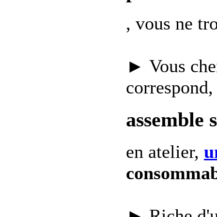
, vous ne t
► Vous che
correspond,
assemble 
en atelier,
u
consommab
► Riche d'