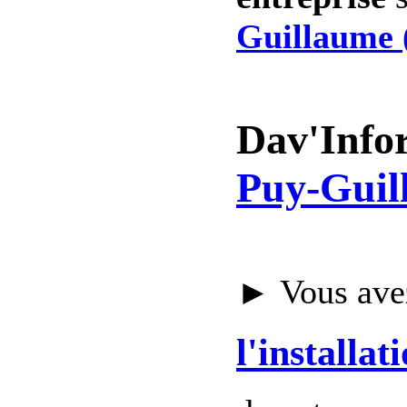
Guillaume 
Dav'Info
Puy-Guil
► Vous avez
l'installat