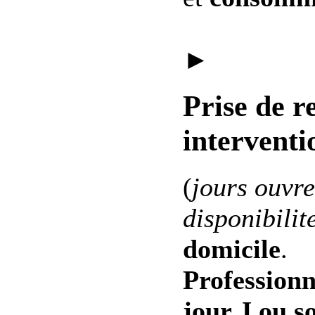
►
Prise de r
interventi
(
jours ouvre
disponibilit
domicile
.
Professionn
jour J ou s