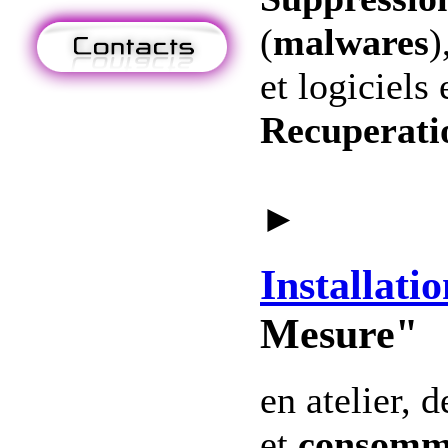
(
malwares
)
et logiciels 
Recuperati
►
Installatio
Mesure"
en atelier, 
et
consomm