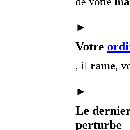
de votre
mat
►
Votre
ordi
, il
rame
, v
►
Le dernie
perturbe