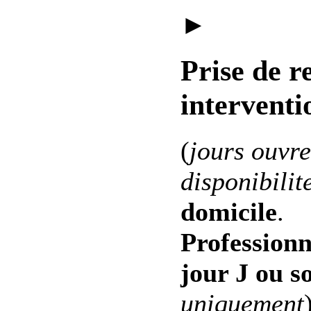
►
Prise de r
interventi
(
jours ouvre
disponibilit
domicile
.
Professionn
jour J ou s
uniquement