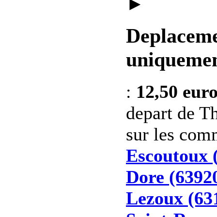
►
Deplaceme
uniquemen
:
12,50 eur
depart de Th
sur les co
Escoutoux 
Dore (6392
Lezoux (63