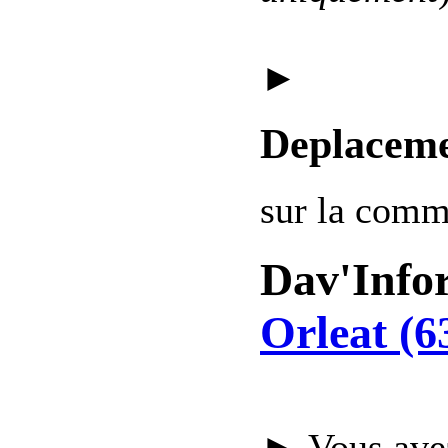
►
Deplaceme
sur la com
Dav'Info
Orleat (6
► Vous avez