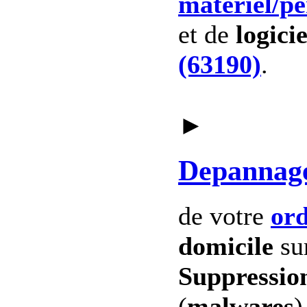
materiel
/p
et de
logicie
(63190)
.
►
Depannag
de votre
ord
domicile
su
Suppression
(
malwares
)