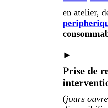
en atelier, 
peripheriq
consommab
►
Prise de r
interventi
(
jours ouvre