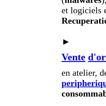
et logiciels 
Recuperati
►
Vente
d'or
en atelier, 
peripheriq
consommab