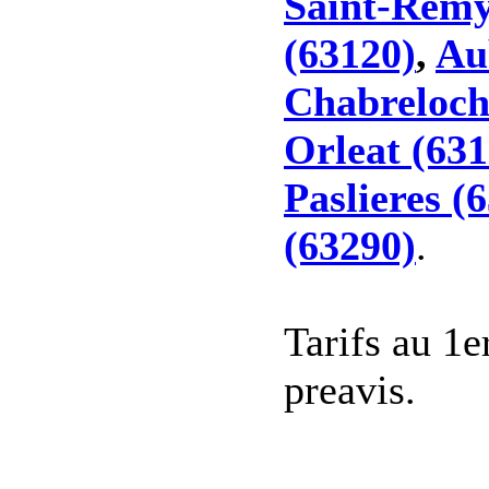
Saint-Remy
(63120)
,
Au
Chabreloch
Orleat (631
Paslieres (
(63290)
.
Tarifs au 1e
preavis.