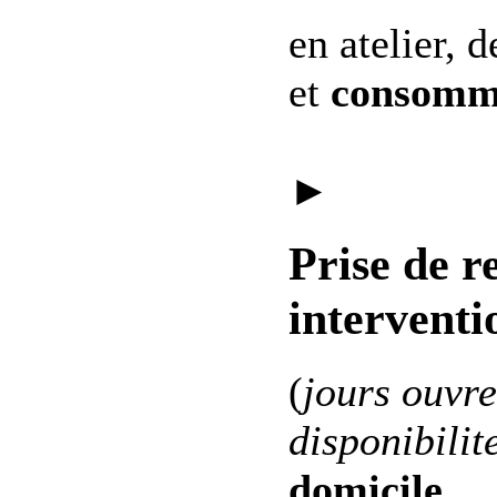
en atelier, 
et
consomm
►
Prise de r
interventi
(
jours ouvre
disponibilit
domicile
.