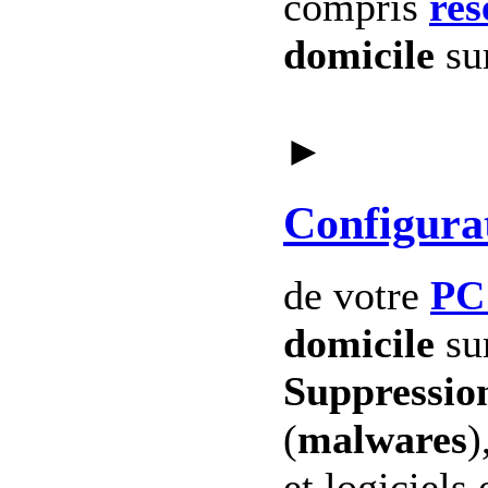
compris
res
domicile
su
►
Configura
de votre
PC
domicile
su
Suppression
(
malwares
)
et logiciels 