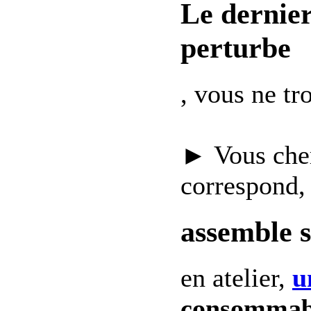
Le dernie
perturbe
, vous ne t
► Vous che
correspond,
assemble 
en atelier,
u
consommab