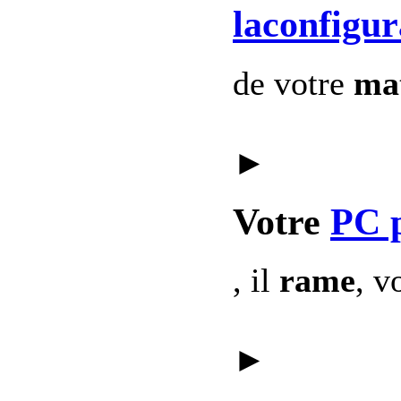
laconfigur
de votre
mat
►
Votre
PC 
, il
rame
, v
►