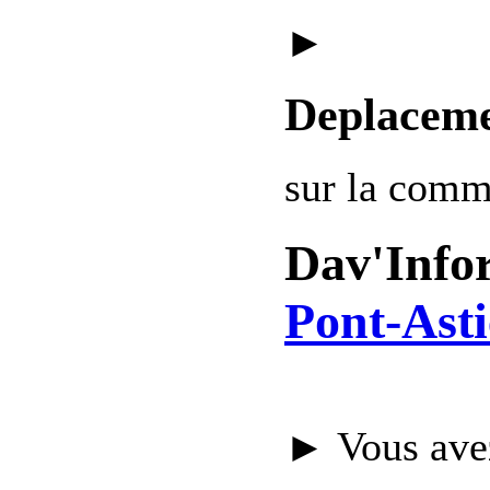
►
Deplaceme
sur la com
Dav'Info
Pont-Asti
► Vous avez