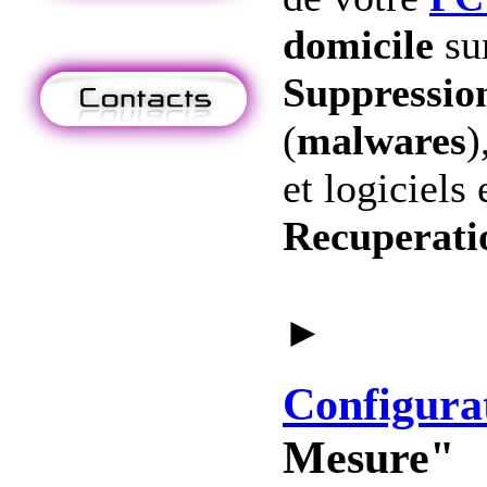
domicile
su
Suppression
(
malwares
)
et logiciels 
Recuperati
►
Configura
Mesure"