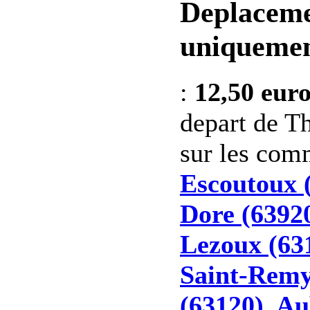
Deplaceme
uniquemen
:
12,50 eur
depart de Th
sur les co
Escoutoux 
Dore (6392
Lezoux (63
Saint-Remy
(63120)
,
Au