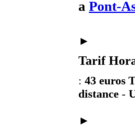
a
Pont-As
►
Tarif Hora
:
43 euros T
distance
-
U
►