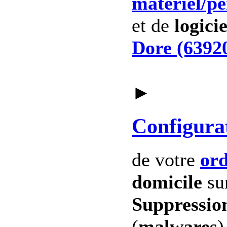
materiel
/p
et de
logicie
Dore (6392
►
Configura
de votre
ord
domicile
su
Suppression
(
malwares
)