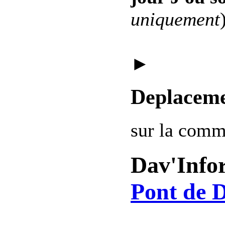
uniquement
►
Deplaceme
sur la com
Dav'Info
Pont de D