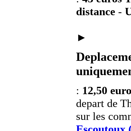
distance
-
U
►
Deplaceme
uniquemen
:
12,50 eur
depart de Th
sur les co
Escoutoux 