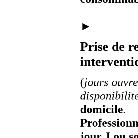
►
Prise de r
interventi
(
jours ouvre
disponibilit
domicile
.
Professionn
jour J ou s