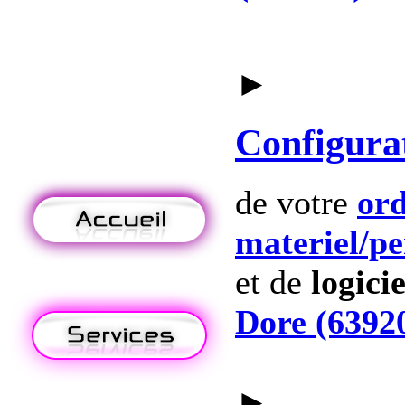
►
Configura
de votre
ord
materiel
/p
et de
logicie
Dore (6392
►