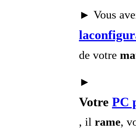
► Vous avez
laconfigur
de votre
mat
►
Votre
PC 
, il
rame
, v