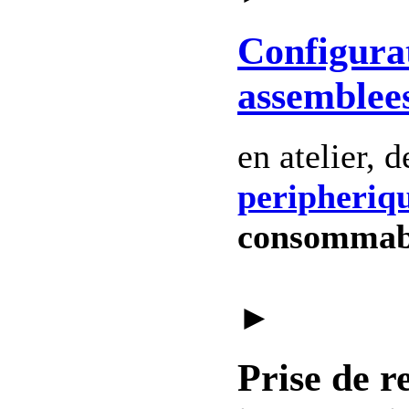
Configura
assemblee
en atelier, 
peripheriq
consommab
►
Prise de r