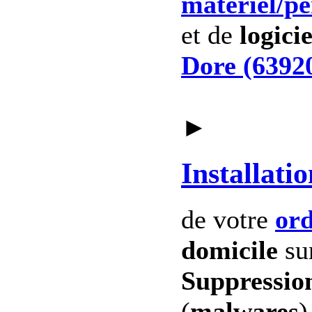
materiel
/p
et de
logicie
Dore (6392
►
Installatio
de votre
ord
domicile
su
Suppression
(
malwares
)