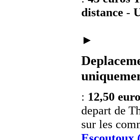
distance
-
U
►
Deplaceme
uniquemen
:
12,50 eur
depart de Th
sur les co
Escoutoux 