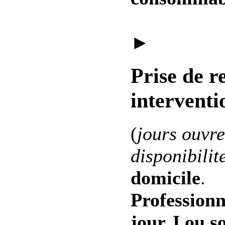
►
Prise de r
interventi
(
jours ouvre
disponibilit
domicile
.
Professionn
jour J ou s