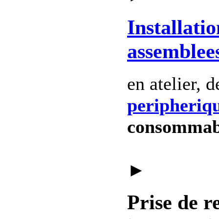
Installatio
assemblee
en atelier, 
peripheriq
consommab
►
Prise de r