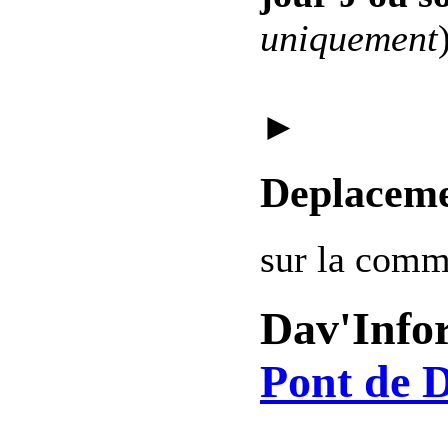
uniquement
►
Deplaceme
sur la com
Dav'Info
Pont de D