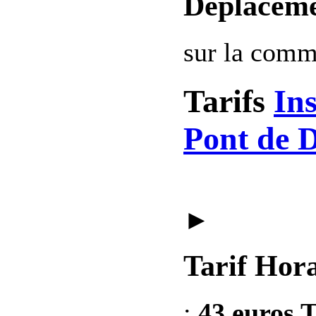
Deplaceme
sur la com
Tarifs
Ins
Pont de D
►
Tarif Hora
:
43 euros T