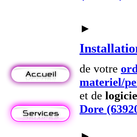
►
Installatio
de votre
ord
materiel
/p
et de
logicie
Dore (6392
►