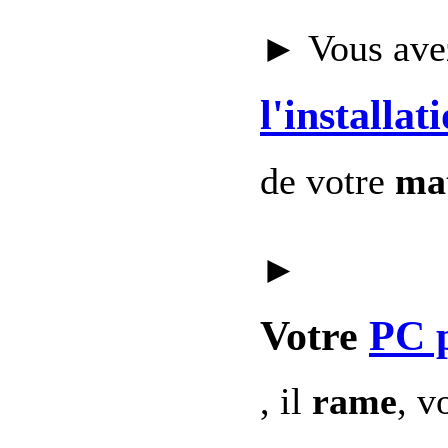
► Vous avez
l'installat
de votre
mat
►
Votre
PC 
, il
rame
, v