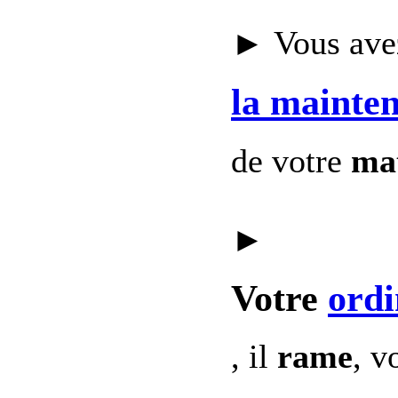
► Vous avez
la mainte
de votre
mat
►
Votre
ordi
, il
rame
, v