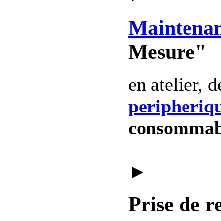
Maintena
Mesure"
en atelier, 
peripheriq
consommab
►
Prise de r