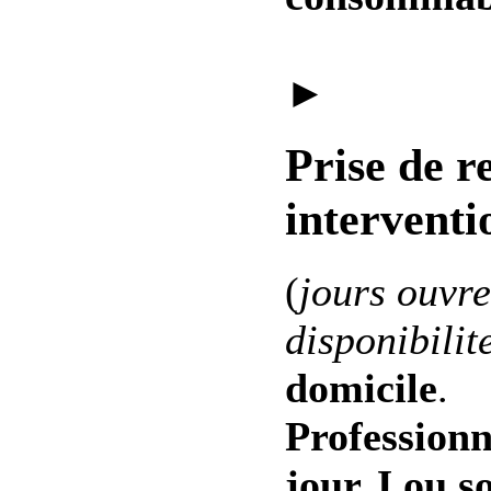
►
Prise de r
interventi
(
jours ouvre
disponibilit
domicile
.
Professionn
jour J ou s