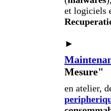
et logiciels 
Recuperati
►
Maintena
Mesure"
en atelier, 
peripheriq
consommab