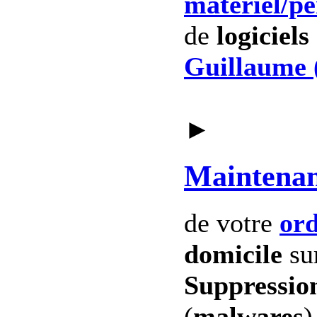
materiel
/p
de
logiciels
Guillaume 
►
Maintena
de votre
ord
domicile
su
Suppression
(
malwares
)