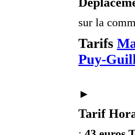
Deplaceme
sur la com
Tarifs
Ma
Puy-Guil
►
Tarif Hora
:
43 euros T