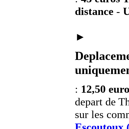
distance
-
U
►
Deplaceme
uniquemen
:
12,50 eur
depart de Th
sur les co
Escoutoux 