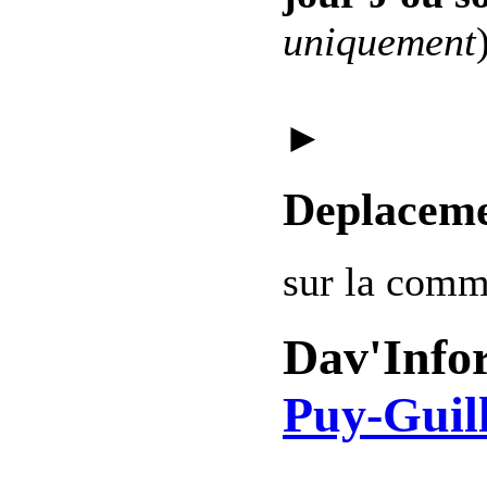
uniquement
►
Deplaceme
sur la com
Dav'Info
Puy-Guil