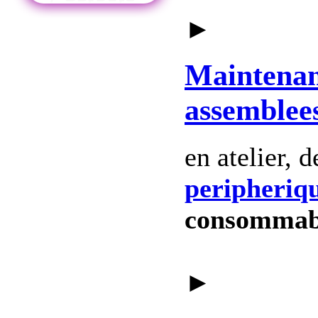
►
Maintena
assemblee
en atelier, 
peripheriq
consommab
►