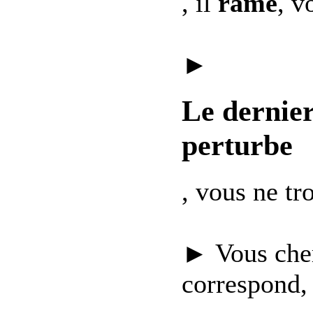
, il
rame
, v
►
Le dernie
perturbe
, vous ne t
► Vous che
correspond,