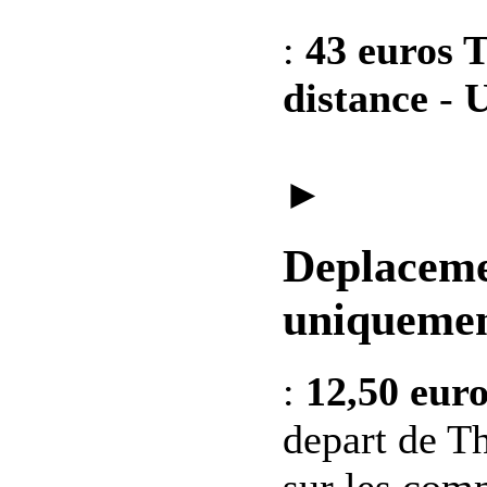
:
43 euros T
distance
-
U
►
Deplaceme
uniquemen
:
12,50 eur
depart de Th
sur les co