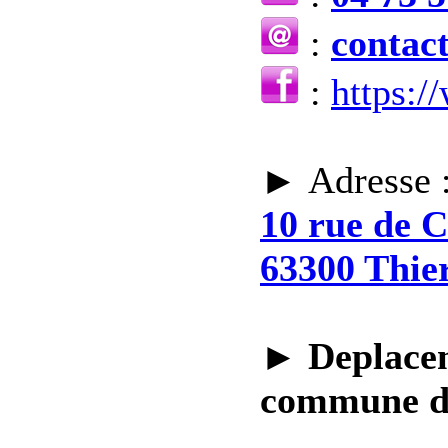
:
contac
:
https:
► Adresse 
10 rue de 
63300 Thie
►
Deplacem
commune 