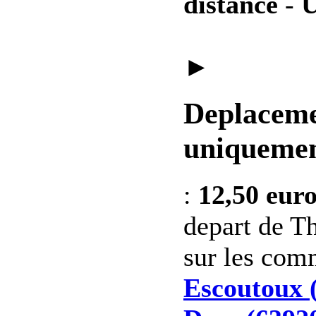
distance
-
U
►
Deplaceme
uniquemen
:
12,50 eur
depart de Th
sur les co
Escoutoux 