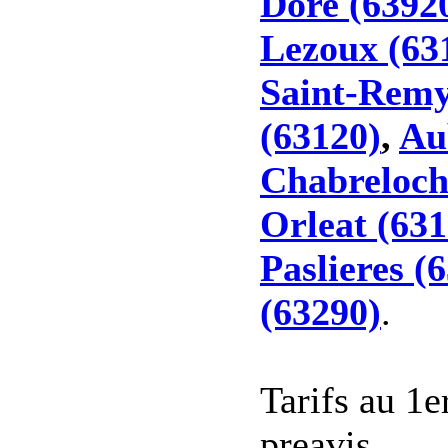
Dore (6392
Lezoux (63
Saint-Remy
(63120)
,
Au
Chabreloch
Orleat (631
Paslieres (
(63290)
.
Tarifs au 1e
preavis.