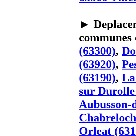
►
Deplacem
communes
(63300)
,
Do
(63920)
,
Pe
(63190)
,
La
sur Durolle
Aubusson-d
Chabreloch
Orleat (631