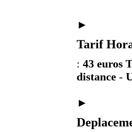
►
Tarif Hora
:
43 euros T
distance
-
U
►
Deplaceme