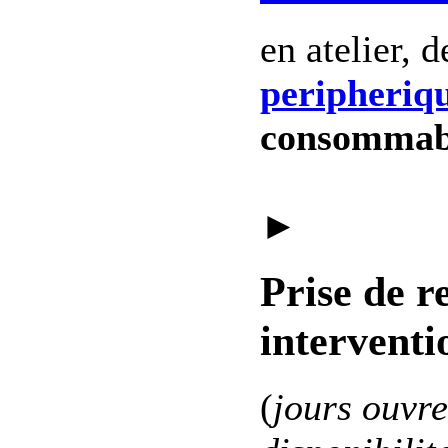
en atelier, 
peripheriq
consommab
►
Prise de r
interventi
(
jours ouvre