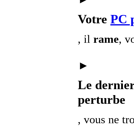
Votre
PC 
, il
rame
, v
►
Le dernie
perturbe
, vous ne t