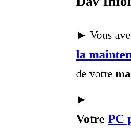
Dav'Info
► Vous avez
la mainte
de votre
mat
►
Votre
PC 