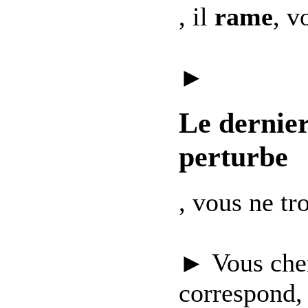
, il
rame
, v
►
Le dernie
perturbe
, vous ne t
► Vous che
correspond,