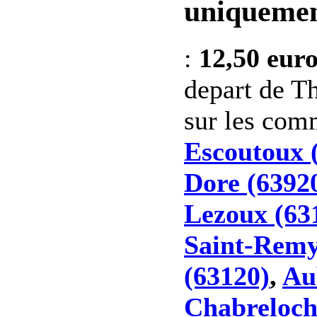
uniquemen
:
12,50 eur
depart de Th
sur les co
Escoutoux 
Dore (6392
Lezoux (63
Saint-Remy
(63120)
,
Au
Chabreloch