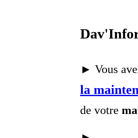
Dav'Info
► Vous avez
la mainte
de votre
mat
►