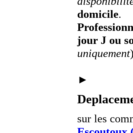
disponibilit
domicile
.
Professionn
jour J ou s
uniquement
►
Deplaceme
sur les co
Escoutoux 