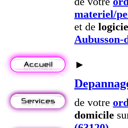
de votre
ord
materiel
/p
et de
logicie
Aubusson-d
►
Depannag
de votre
ord
domicile
su
(63120)
.