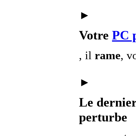
►
Votre
PC 
, il
rame
, v
►
Le dernie
perturbe