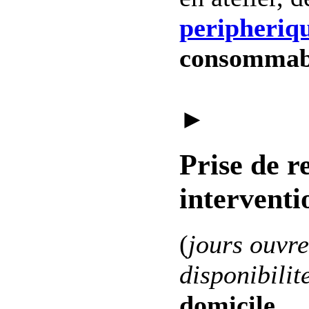
peripheriq
consommab
►
Prise de r
interventi
(
jours ouvre
disponibilit
domicile
.