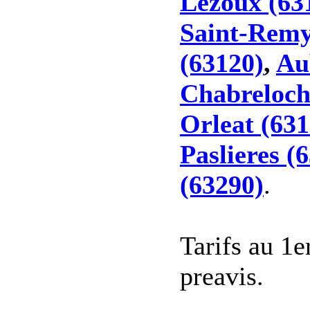
Lezoux (63
Saint-Remy
(63120)
,
Au
Chabreloch
Orleat (631
Paslieres (
(63290)
.
Tarifs au 1e
preavis.