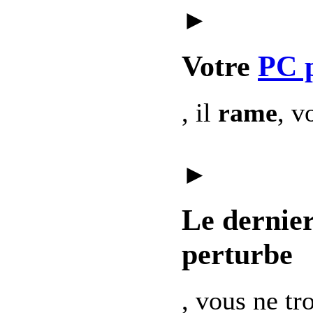
►
Votre
PC 
, il
rame
, v
►
Le dernie
perturbe
, vous ne t