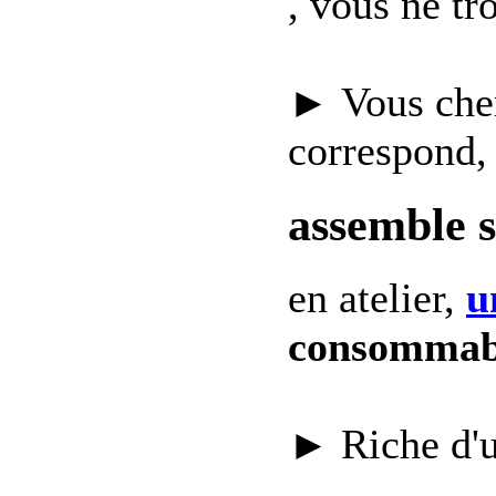
, vous ne t
► Vous che
correspond,
assemble 
en atelier,
u
consommab
► Riche d'