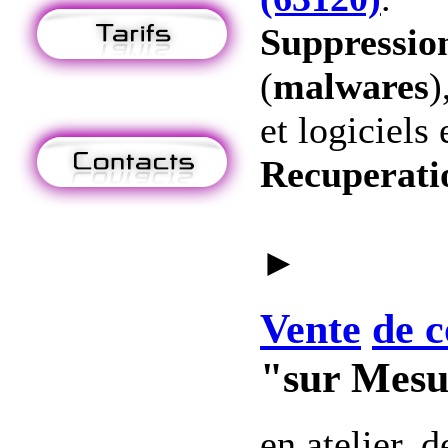
Suppression
(
malwares
)
et logiciels 
Recuperati
►
Vente
de c
"sur Mesu
en atelier, 