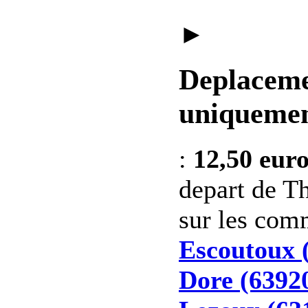
►
Deplaceme
uniquemen
:
12,50 eur
depart de Th
sur les co
Escoutoux 
Dore (6392