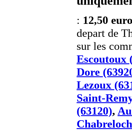
uniquemen
:
12,50 eur
depart de Th
sur les co
Escoutoux 
Dore (6392
Lezoux (63
Saint-Remy
(63120)
,
Au
Chabreloch