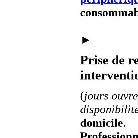
consommab
►
Prise de r
interventi
(
jours ouvre
disponibilit
domicile
.
Professionn