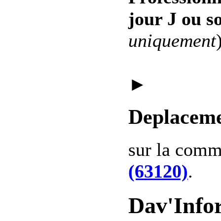
jour J ou s
uniquement
►
Deplaceme
sur la com
(63120)
.
Dav'Info