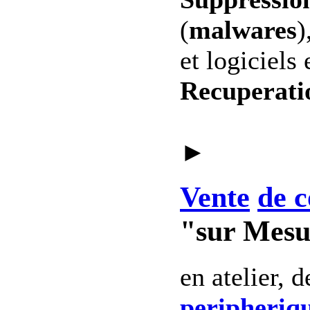
(
malwares
)
et logiciels 
Recuperati
►
Vente
de c
"sur Mesu
en atelier, 
peripheriq