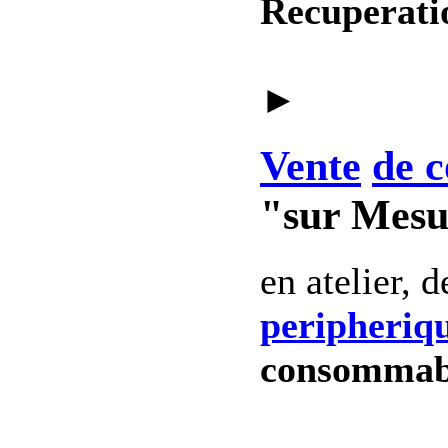
Recuperati
►
Vente
de c
"sur Mesu
en atelier, 
peripheriq
consommab