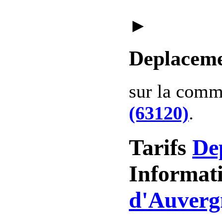
►
Deplaceme
sur la com
(63120)
.
Tarifs
De
Informat
d'Auverg