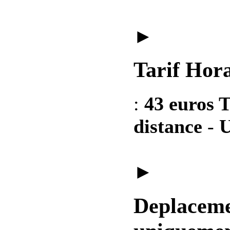
►
Tarif Hora
:
43 euros T
distance
-
U
►
Deplaceme