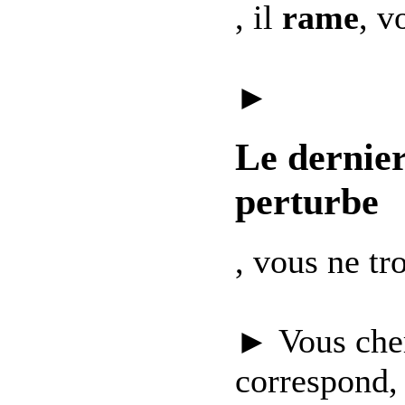
, il
rame
, v
►
Le dernie
perturbe
, vous ne t
► Vous che
correspond,