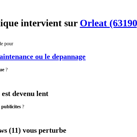
ique
intervient sur
Orleat (63190
de pour
maintenance
ou le depannage
ue
?
est devenu lent
e
publicites
?
s (11) vous perturbe