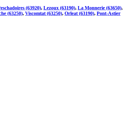
eschadoires (63920)
,
Lezoux (63190)
,
La Monnerie (63650)
,
he (63250)
,
Viscomtat (63250)
,
Orleat (63190)
,
Pont-Astier