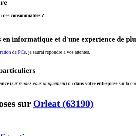
ure
u des
consommables ?
 en informatique et d'une experience de plu
ration
de
PCs
, je saurai repondre a vos attentes.
particuliers
tance
(
sur rendez-vous uniquement
) ou
dans votre entreprise
sur la c
oses
sur
Orleat (63190)