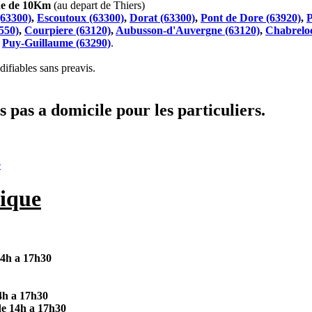
che de 10Km
(au depart de Thiers)
(63300)
,
Escoutoux (63300)
,
Dorat (63300)
,
Pont de Dore (63920)
,
P
550)
,
Courpiere (63120)
,
Aubusson-d'Auvergne (63120)
,
Chabreloc
t
Puy-Guillaume (63290)
.
ifiables sans preavis.
 pas a domicile pour les particuliers.
e
ique
14h a 17h30
4h a 17h30
de 14h a 17h30