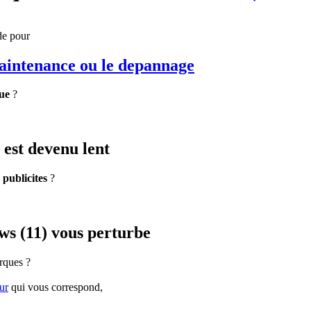
de pour
maintenance
ou le depannage
ue
?
est devenu lent
e
publicites
?
s (11) vous perturbe
rques ?
ur
qui vous correspond,