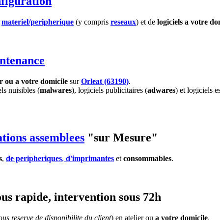
figuration
e
materiel
/peripherique
(y compris
reseaux
) et de
logiciels
a votre do
ntenance
er ou a votre domicile
sur
Orleat (63190)
.
els nuisibles (
malwares
), logiciels publicitaires (
adwares
) et logiciels e
ations assemblees
"sur Mesure"
s
,
de peripheriques
,
d'imprimantes
et
consommables
.
us rapide, intervention sous 72h
us reserve de disponibilite du client
) en atelier ou
a votre domicile
.