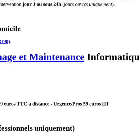
'intervention
jour J ou sous 24h
(
jours ouvres uniquement
).
omicile
3190)
.
nage
et Maintenance
Informatiqu
 49 euros TTC a distance
-
Urgence/Pros 59 euros HT
essionnels uniquement)