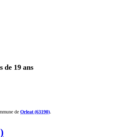
s de 19 ans
ommune de
Orleat (63190)
.
)