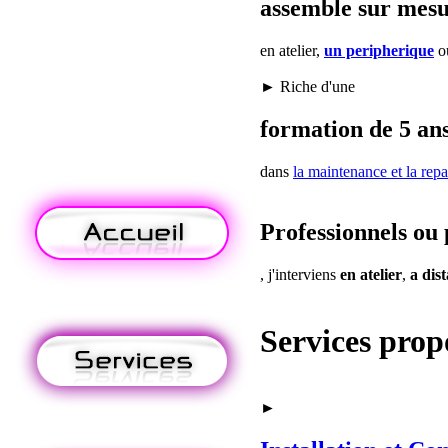
assemble sur mes
en atelier,
un peripherique
o
► Riche d'une
formation de 5 ans
dans
la maintenance
et la repa
Professionnels ou 
, j'interviens
en atelier
,
a dis
Services prop
►