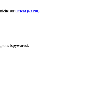
micile
sur
Orleat (63190)
.
spions (
spywares
).