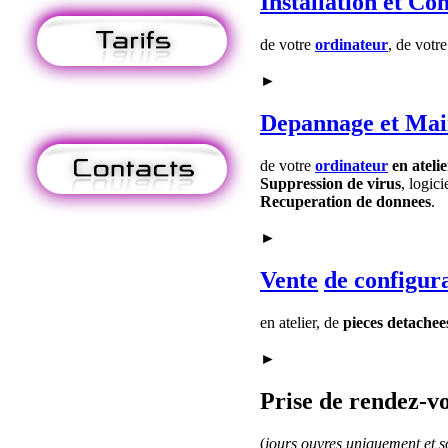
Installation
et Con
de votre
ordinateur
, de votr
►
Depannage
et Mai
de votre
ordinateur
en ateli
Suppression de virus
, logici
Recuperation de donnees
.
►
Vente
de configur
en atelier, de
pieces detachee
►
Prise de rendez-vo
(
jours ouvres uniquement et so