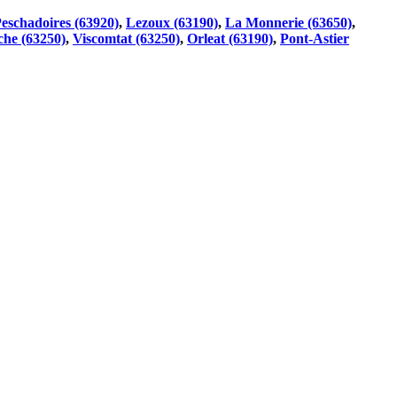
eschadoires (63920)
,
Lezoux (63190)
,
La Monnerie (63650)
,
he (63250)
,
Viscomtat (63250)
,
Orleat (63190)
,
Pont-Astier