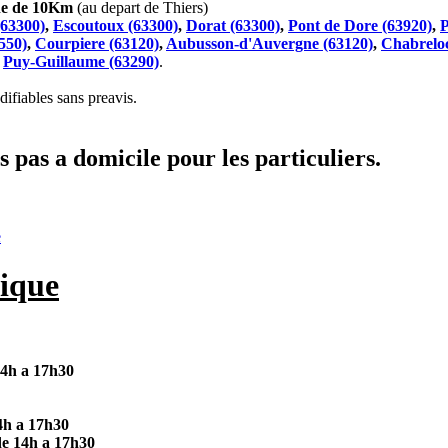
che de 10Km
(au depart de Thiers)
(63300)
,
Escoutoux (63300)
,
Dorat (63300)
,
Pont de Dore (63920)
,
P
550)
,
Courpiere (63120)
,
Aubusson-d'Auvergne (63120)
,
Chabreloc
t
Puy-Guillaume (63290)
.
ifiables sans preavis.
 pas a domicile pour les particuliers.
e
ique
14h a 17h30
4h a 17h30
de 14h a 17h30