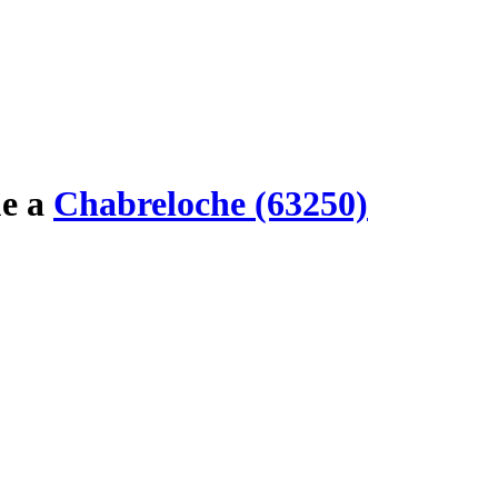
e
a
Chabreloche (63250)