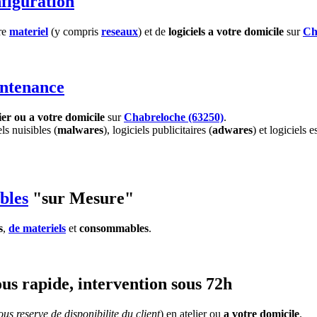
figuration
tre
materiel
(y compris
reseaux
) et de
logiciels
a votre domicile
sur
Ch
ntenance
ier ou a votre domicile
sur
Chabreloche (63250)
.
els nuisibles (
malwares
), logiciels publicitaires (
adwares
) et logiciels e
bles
"sur Mesure"
s
,
de materiels
et
consommables
.
us rapide, intervention sous 72h
us reserve de disponibilite du client
) en atelier ou
a votre domicile
.