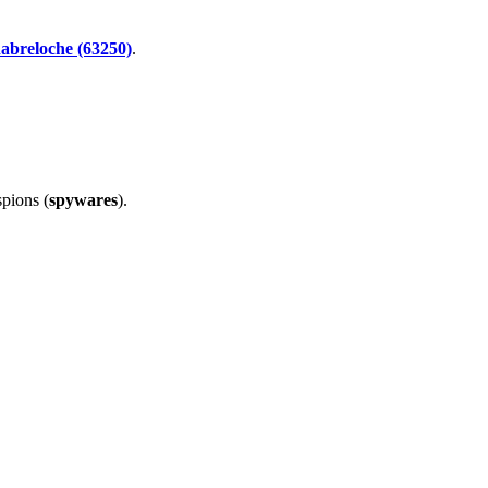
abreloche (63250)
.
spions (
spywares
).