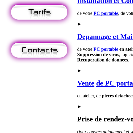
Installation
et Con
de votre
PC portable
, de vo
►
Depannage
et Mai
de votre
PC portable
en atel
Suppression de virus
, logici
Recuperation de donnees
.
►
Vente
de PC porta
en atelier, de
pieces detachee
►
Prise de rendez-vo
(
jours ouvres uniquement et so