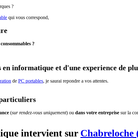
rques ?
able
qui vous correspond,
ure
s
consommables ?
 en informatique et d'une experience de plu
ration
de
PC portables
, je saurai repondre a vos attentes.
particuliers
tance
(
sur rendez-vous uniquement
) ou
dans votre entreprise
sur la c
ique
intervient sur
Chabreloche 