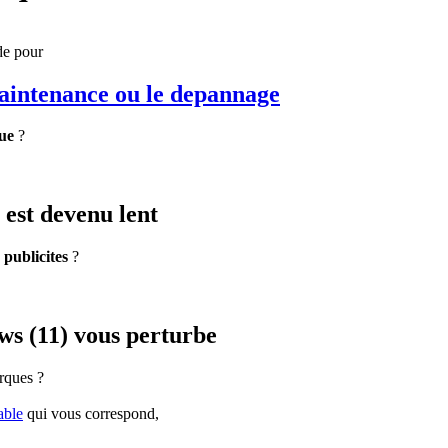
de pour
maintenance
ou le depannage
ue
?
est devenu lent
e
publicites
?
s (11) vous perturbe
rques ?
able
qui vous correspond,