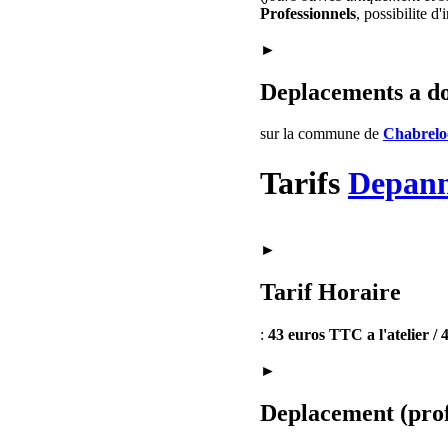
Professionnels
, possibilite d
►
Deplacements a d
sur la commune de
Chabrelo
Tarifs
Depan
►
Tarif Horaire
:
43 euros TTC a l'atelier /
►
Deplacement (prof