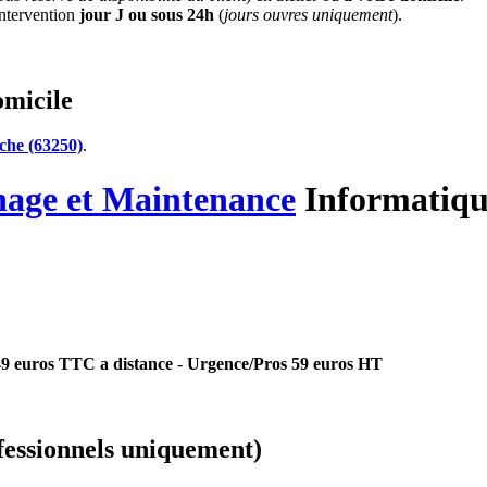
'intervention
jour J ou sous 24h
(
jours ouvres uniquement
).
omicile
che (63250)
.
nage
et Maintenance
Informatiqu
 49 euros TTC a distance
-
Urgence/Pros 59 euros HT
essionnels uniquement)