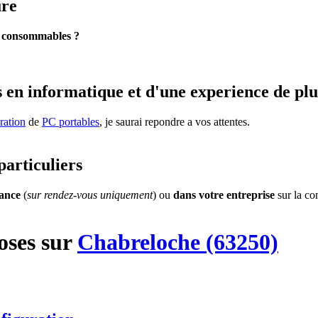
ure
s
consommables ?
 en informatique et d'une experience de plu
ration
de
PC portables
, je saurai repondre a vos attentes.
particuliers
tance
(
sur rendez-vous uniquement
) ou
dans votre entreprise
sur la c
oses
sur
Chabreloche (63250)