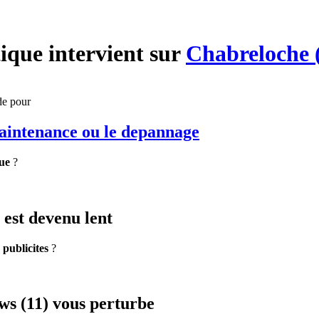
ique
intervient sur
Chabreloche 
de pour
maintenance
ou le depannage
ue
?
est devenu lent
e
publicites
?
s (11) vous perturbe