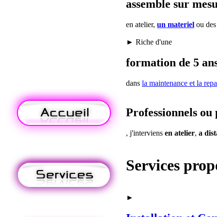
assemble sur mes
en atelier,
un materiel
ou de
► Riche d'une
formation de 5 ans
dans
la maintenance
et la repa
Professionnels ou 
, j'interviens
en atelier
,
a dis
Services prop
►