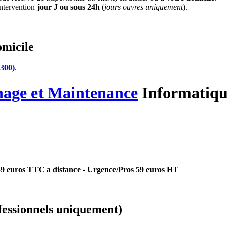
'intervention
jour J ou sous 24h
(
jours ouvres uniquement
).
omicile
3300)
.
nage
et Maintenance
Informatiqu
 49 euros TTC a distance
-
Urgence/Pros 59 euros HT
essionnels uniquement)