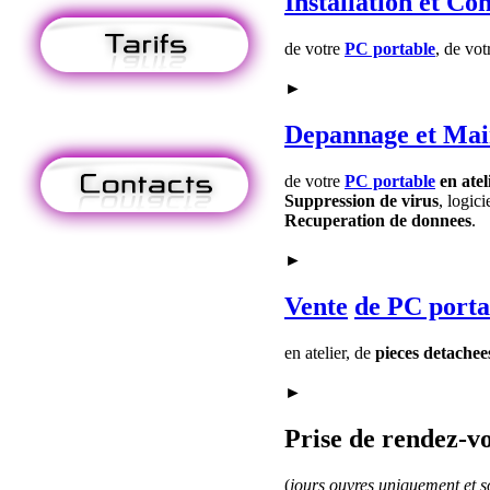
Installation
et Con
de votre
PC portable
, de vo
►
Depannage
et Mai
de votre
PC portable
en atel
Suppression de virus
, logici
Recuperation de donnees
.
►
Vente
de PC porta
en atelier, de
pieces detachee
►
Prise de rendez-vo
(
jours ouvres uniquement et so