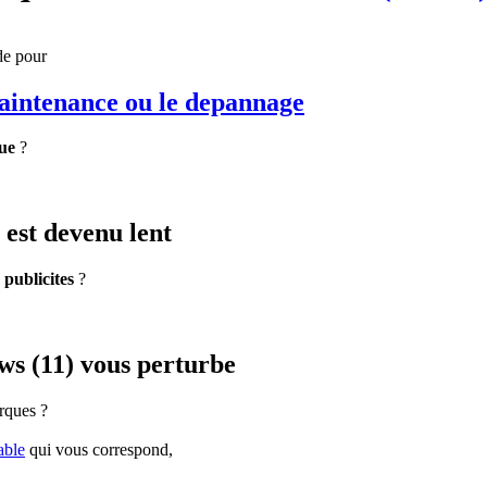
de pour
maintenance
ou le depannage
ue
?
est devenu lent
e
publicites
?
s (11) vous perturbe
rques ?
able
qui vous correspond,