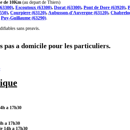
che de 10Km
(au depart de Thiers)
(63300)
,
Escoutoux (63300)
,
Dorat (63300)
,
Pont de Dore (63920)
,
P
550)
,
Courpiere (63120)
,
Aubusson-d'Auvergne (63120)
,
Chabreloc
t
Puy-Guillaume (63290)
.
ifiables sans preavis.
 pas a domicile pour les particuliers.
e
ique
14h a 17h30
4h a 17h30
de 14h a 17h30