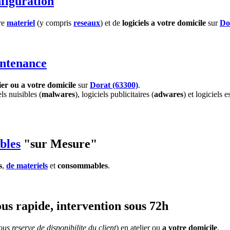
figuration
tre
materiel
(y compris
reseaux
) et de
logiciels
a votre domicile
sur
Do
ntenance
ier ou a votre domicile
sur
Dorat (63300)
.
els nuisibles (
malwares
), logiciels publicitaires (
adwares
) et logiciels e
bles
"sur Mesure"
s
,
de materiels
et
consommables
.
us rapide, intervention sous 72h
us reserve de disponibilite du client
) en atelier ou
a votre domicile
.