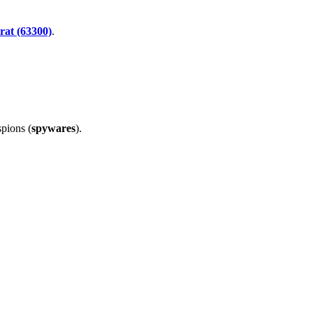
rat (63300)
.
spions (
spywares
).