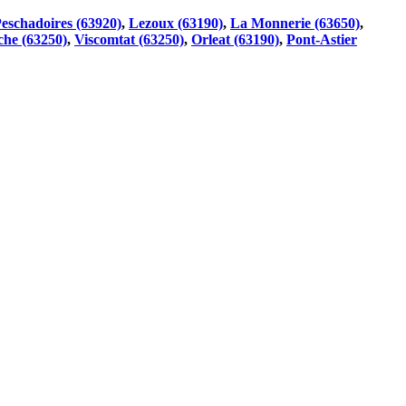
eschadoires (63920)
,
Lezoux (63190)
,
La Monnerie (63650)
,
he (63250)
,
Viscomtat (63250)
,
Orleat (63190)
,
Pont-Astier