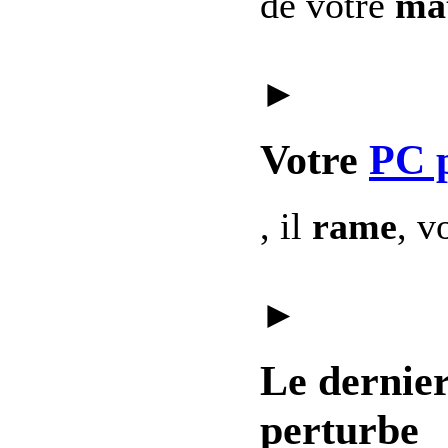
de votre
mat
►
Votre
PC 
, il
rame
, v
►
Le dernie
perturbe