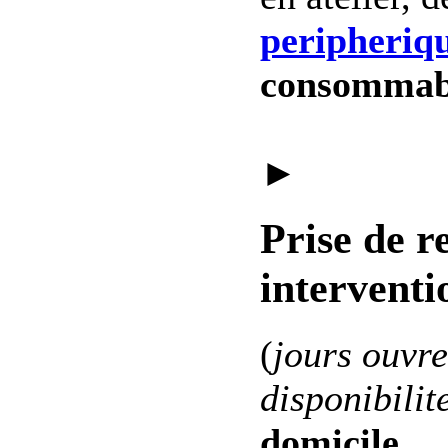
peripheriq
consommab
►
Prise de r
interventi
(
jours ouvre
disponibilit
domicile
.