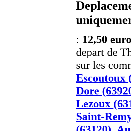
Deplaceme
uniquemen
:
12,50 eur
depart de Th
sur les co
Escoutoux 
Dore (6392
Lezoux (63
Saint-Remy
(63120)
,
Au