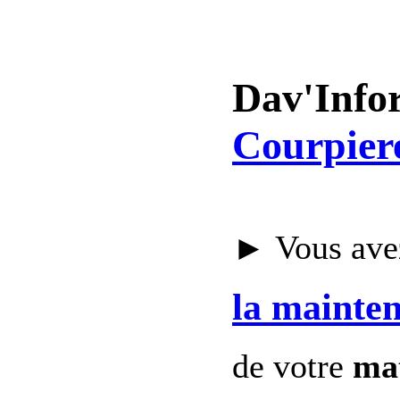
Dav'Info
Courpier
► Vous avez
la mainte
de votre
mat