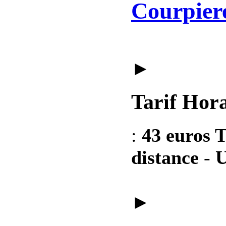
Courpier
►
Tarif Hora
:
43 euros T
distance
-
U
►