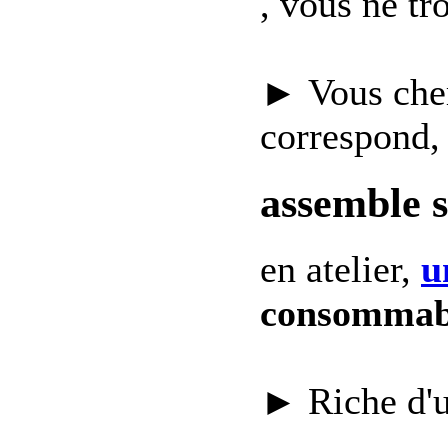
, vous ne t
► Vous che
correspond,
assemble 
en atelier,
u
consommab
► Riche d'