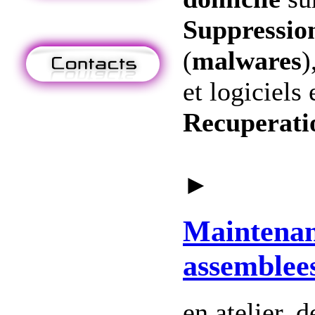
Suppression
(
malwares
)
et logiciels 
Recuperati
►
Maintena
assemblee
en atelier, 