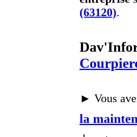
(63120)
.
Dav'Info
Courpier
► Vous avez
la mainte