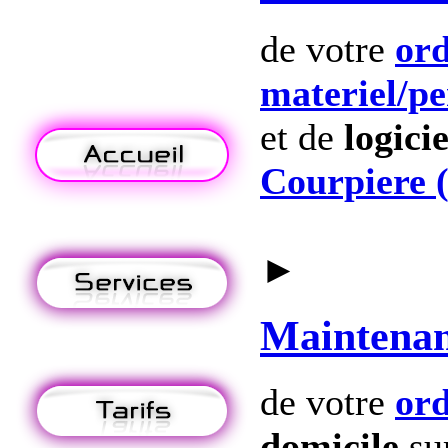
de votre
ord
materiel
/p
et de
logicie
Courpiere 
►
Maintena
de votre
ord
domicile
su