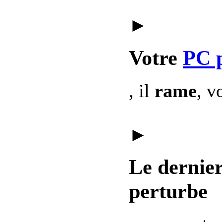
►
Votre
PC 
, il
rame
, v
►
Le dernie
perturbe