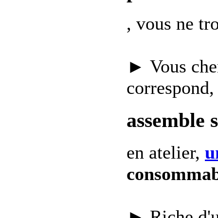
, vous ne t
► Vous che
correspond,
assemble 
en atelier,
u
consommab
► Riche d'