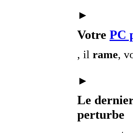
►
Votre
PC 
, il
rame
, v
►
Le dernie
perturbe