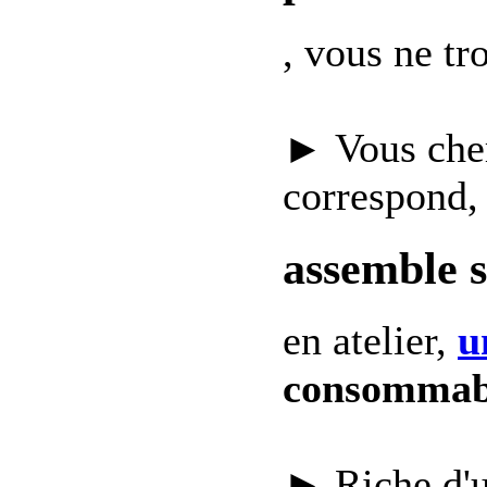
, vous ne t
► Vous che
correspond,
assemble 
en atelier,
u
consommab
► Riche d'