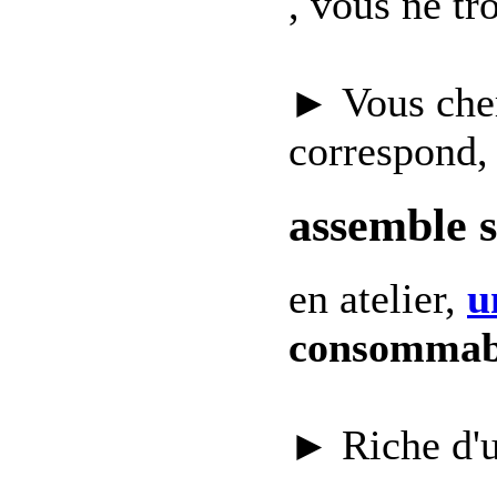
, vous ne t
► Vous che
correspond,
assemble 
en atelier,
u
consommab
► Riche d'