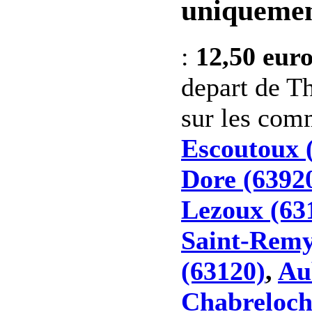
uniquemen
:
12,50 eur
depart de Th
sur les co
Escoutoux 
Dore (6392
Lezoux (63
Saint-Remy
(63120)
,
Au
Chabreloch