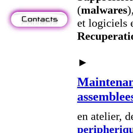
(
malwares
)
et logiciels 
Recuperati
►
Maintena
assemblee
en atelier, 
peripheriq