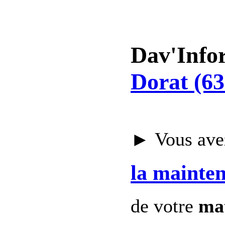
Dav'Info
Dorat (63
► Vous avez
la mainte
de votre
mat