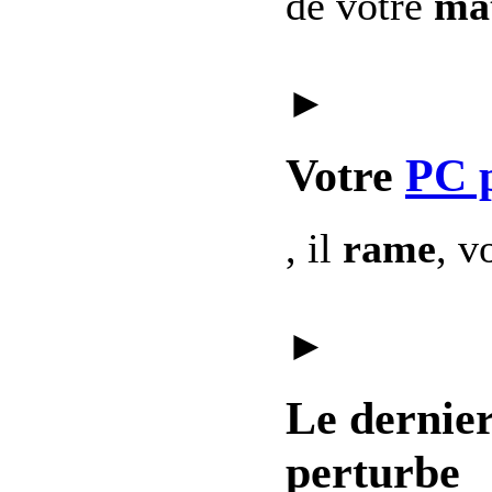
de votre
mat
►
Votre
PC 
, il
rame
, v
►
Le dernie
perturbe