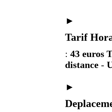
►
Tarif Hora
:
43 euros T
distance
-
U
►
Deplaceme