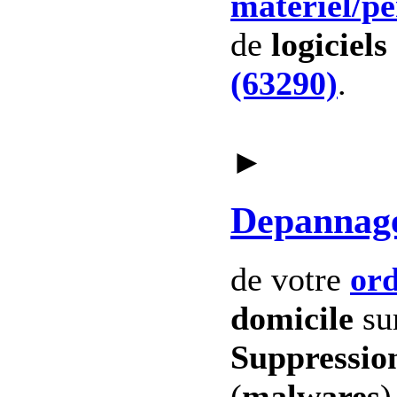
materiel
/p
de
logiciels
(63290)
.
►
Depannag
de votre
ord
domicile
su
Suppression
(
malwares
)