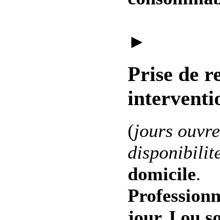
►
Prise de r
interventi
(
jours ouvre
disponibilit
domicile
.
Professionn
jour J ou s