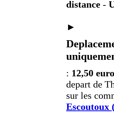
distance
-
U
►
Deplaceme
uniquemen
:
12,50 eur
depart de Th
sur les co
Escoutoux 