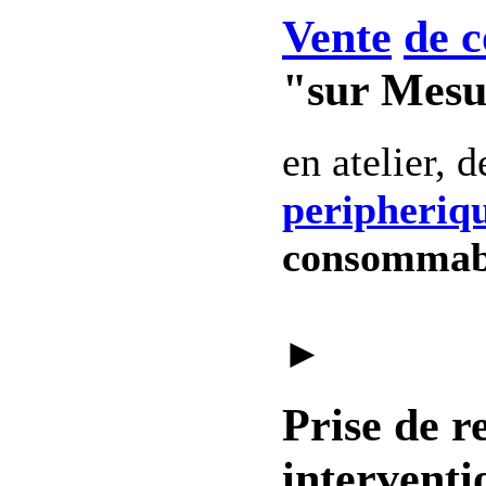
Vente
de c
"sur Mesu
en atelier, 
peripheriq
consommab
►
Prise de r
interventi