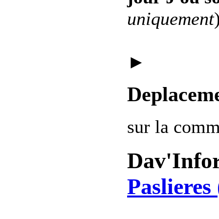
uniquement
►
Deplaceme
sur la com
Dav'Info
Paslieres