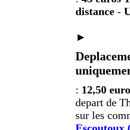
distance
-
U
►
Deplaceme
uniquemen
:
12,50 eur
depart de Th
sur les co
Escoutoux 