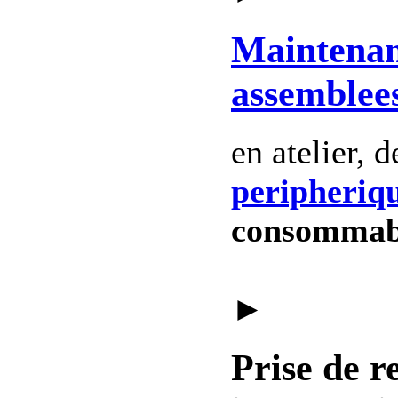
Maintena
assemblee
en atelier, 
peripheriq
consommab
►
Prise de r