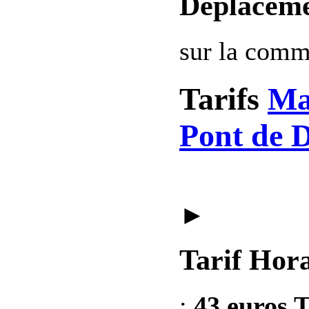
Deplaceme
sur la com
Tarifs
Ma
Pont de D
►
Tarif Hora
:
43 euros T