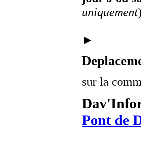
uniquement
►
Deplaceme
sur la com
Dav'Info
Pont de D