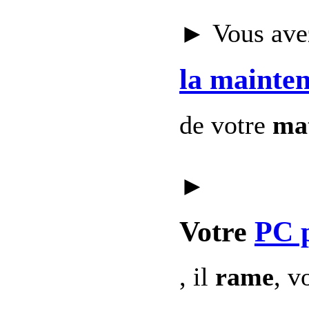
► Vous avez
la mainte
de votre
mat
►
Votre
PC 
, il
rame
, v