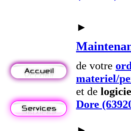
►
Maintena
de votre
ord
materiel
/p
et de
logicie
Dore (6392
►