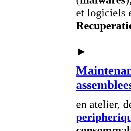
et logiciels 
Recuperati
►
Maintena
assemblee
en atelier, 
peripheriq
consommab