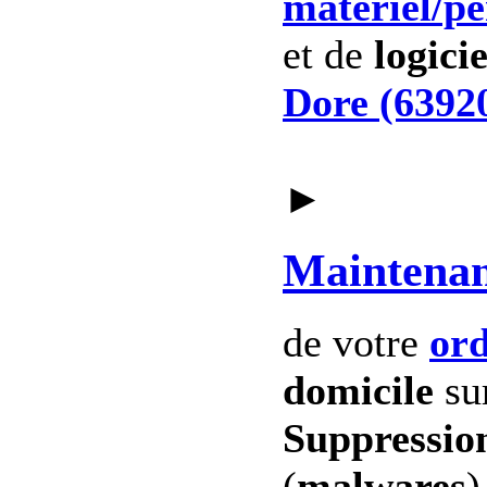
materiel
/p
et de
logicie
Dore (6392
►
Maintena
de votre
ord
domicile
su
Suppression
(
malwares
)