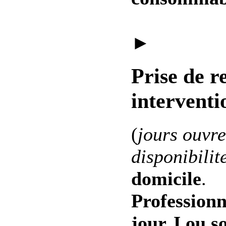
►
Prise de r
interventi
(
jours ouvre
disponibilit
domicile
.
Professionn
jour J ou s