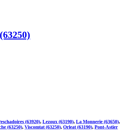
(63250)
eschadoires (63920)
,
Lezoux (63190)
,
La Monnerie (63650)
,
he (63250)
,
Viscomtat (63250)
,
Orleat (63190)
,
Pont-Astier