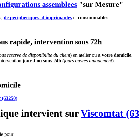
onfigurations assemblees
"sur Mesure"
s
,
de peripheriques
,
d'imprimantes
et
consommables
.
us rapide, intervention sous 72h
us reserve de disponibilite du client
) en atelier ou
a votre domicile
.
'intervention
jour J ou sous 24h
(
jours ouvres uniquement
).
omicile
 (63250)
.
ique
intervient sur
Viscomtat (6
de pour