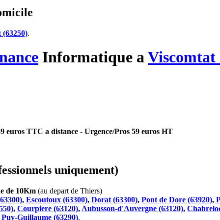
omicile
 (63250)
.
nance
Informatique
a
Viscomtat 
 49 euros TTC a distance
-
Urgence/Pros 59 euros HT
essionnels uniquement)
che de 10Km
(au depart de Thiers)
(63300)
,
Escoutoux (63300)
,
Dorat (63300)
,
Pont de Dore (63920)
,
P
550)
,
Courpiere (63120)
,
Aubusson-d'Auvergne (63120)
,
Chabreloc
t
Puy-Guillaume (63290)
.