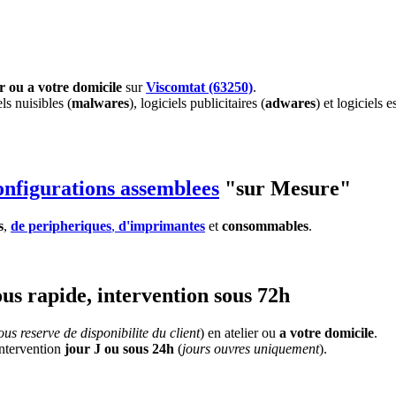
er ou a votre domicile
sur
Viscomtat (63250)
.
els nuisibles (
malwares
), logiciels publicitaires (
adwares
) et logiciels e
onfigurations assemblees
"sur Mesure"
s
,
de peripheriques
,
d'imprimantes
et
consommables
.
us rapide, intervention sous 72h
us reserve de disponibilite du client
) en atelier ou
a votre domicile
.
'intervention
jour J ou sous 24h
(
jours ouvres uniquement
).