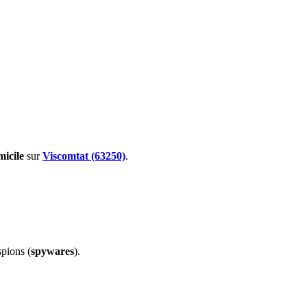
micile
sur
Viscomtat (63250)
.
spions (
spywares
).