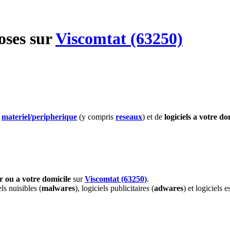
oses
sur
Viscomtat (63250)
e
materiel
/peripherique
(y compris
reseaux
) et de
logiciels
a votre do
er ou a votre domicile
sur
Viscomtat (63250)
.
els nuisibles (
malwares
), logiciels publicitaires (
adwares
) et logiciels e