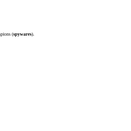
spions (
spywares
).