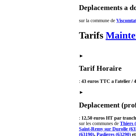
Deplacements a d
sur la commune de
Viscomtat
Tarifs
Mainte
►
Tarif Horaire
:
43 euros TTC a l'atelier /
►
Deplacement (prof
:
12,50 euros HT par tran
sur les communes de
Thiers 
Saint-Remy sur Durolle (63
(63190)
,
Paslieres (63290)
e