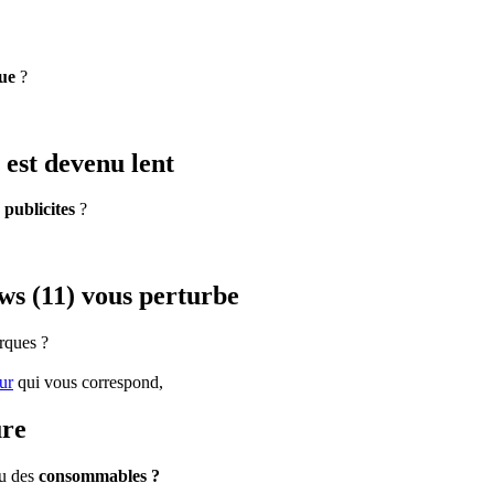
ue
?
est devenu lent
e
publicites
?
s (11) vous perturbe
rques ?
ur
qui vous correspond,
ure
u des
consommables ?