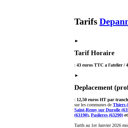
Tarifs
Depan
►
Tarif Horaire
:
43 euros TTC a l'atelier /
►
Deplacement (prof
:
12,50 euros HT par tran
sur les communes de
Thiers 
Saint-Remy sur Durolle (63
(63190)
,
Paslieres (63290)
e
Tarifs au 1er Janvier 2026 mod