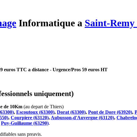
nage
Informatique
a
Saint-Remy 
 49 euros TTC a distance
-
Urgence/Pros 59 euros HT
essionnels uniquement)
che de 10Km
(au depart de Thiers)
(63300)
,
Escoutoux (63300)
,
Dorat (63300)
,
Pont de Dore (63920)
,
P
550)
,
Courpiere (63120)
,
Aubusson-d'Auvergne (63120)
,
Chabreloc
t
Puy-Guillaume (63290)
.
ifiables sans preavis.