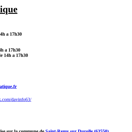
ique
14h a 17h30
4h a 17h30
de 14h a 17h30
tique.fr
k.com/davinfo63/
rise sur la commune de
Saint-Remy sur Durolle (63550)
.