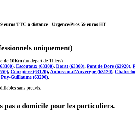
 49 euros TTC a distance
-
Urgence/Pros 59 euros HT
essionnels uniquement)
che de 10Km
(au depart de Thiers)
(63300)
,
Escoutoux (63300)
,
Dorat (63300)
,
Pont de Dore (63920)
,
P
550)
,
Courpiere (63120)
,
Aubusson-d'Auvergne (63120)
,
Chabreloc
t
Puy-Guillaume (63290)
.
ifiables sans preavis.
 pas a domicile pour les particuliers.
e