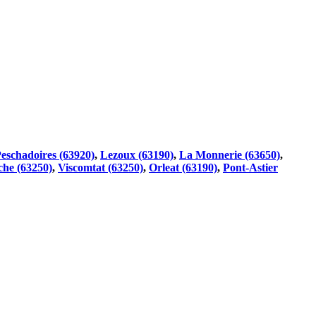
eschadoires (63920)
,
Lezoux (63190)
,
La Monnerie (63650)
,
he (63250)
,
Viscomtat (63250)
,
Orleat (63190)
,
Pont-Astier