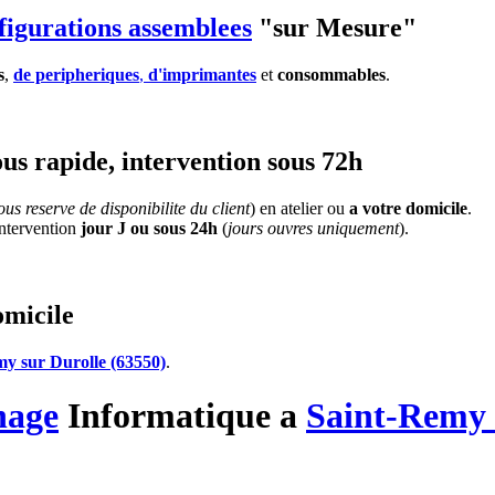
figurations assemblees
"sur Mesure"
s
,
de peripheriques
,
d'imprimantes
et
consommables
.
us rapide, intervention sous 72h
us reserve de disponibilite du client
) en atelier ou
a votre domicile
.
'intervention
jour J ou sous 24h
(
jours ouvres uniquement
).
omicile
y sur Durolle (63550)
.
nage
Informatique
a
Saint-Remy 