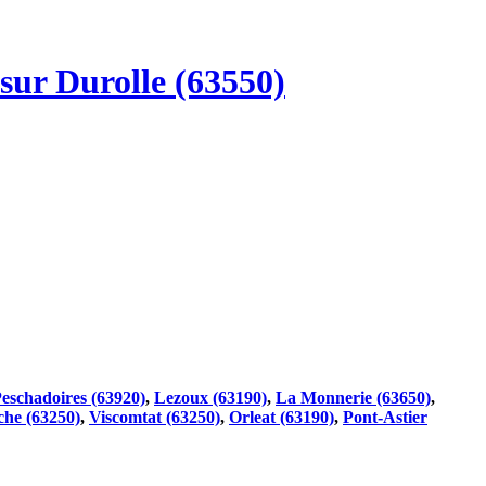
sur Durolle (63550)
eschadoires (63920)
,
Lezoux (63190)
,
La Monnerie (63650)
,
he (63250)
,
Viscomtat (63250)
,
Orleat (63190)
,
Pont-Astier