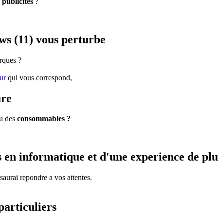
e
publicites
?
s (11) vous perturbe
rques ?
ur
qui vous correspond,
ure
u des
consommables ?
 en informatique et d'une experience de plu
e saurai repondre a vos attentes.
particuliers