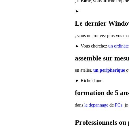
, il
rame
, vous affiche trop d
►
Le dernier Window
, vous ne trouvez plus vos ma
► Vous cherchez
un ordinate
assemble sur mes
en atelier,
un peripherique
o
► Riche d'une
formation de 5 ans
dans
le depannage
de
PCs
, j
Professionnels ou 