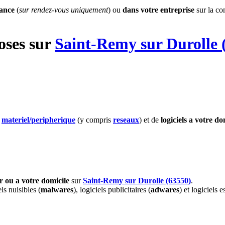
tance
(
sur rendez-vous uniquement
) ou
dans votre entreprise
sur la c
oses
sur
Saint-Remy sur Durolle 
e
materiel
/peripherique
(y compris
reseaux
) et de
logiciels
a votre do
er ou a votre domicile
sur
Saint-Remy sur Durolle (63550)
.
els nuisibles (
malwares
), logiciels publicitaires (
adwares
) et logiciels e