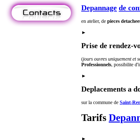
Depannage
de con
en atelier, de
pieces detachee
►
Prise de rendez-vo
(
jours ouvres uniquement et so
Professionnels
, possibilite d
►
Deplacements a d
sur la commune de
Saint-Rem
Tarifs
Depan
►