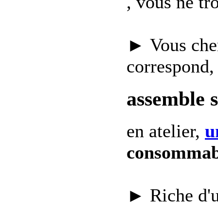
, vous ne t
► Vous che
correspond,
assemble 
en atelier,
u
consommab
► Riche d'