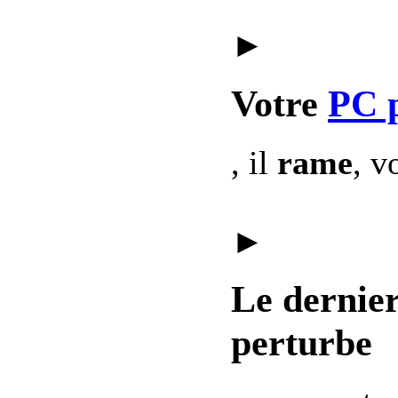
►
Votre
PC 
, il
rame
, v
►
Le dernie
perturbe