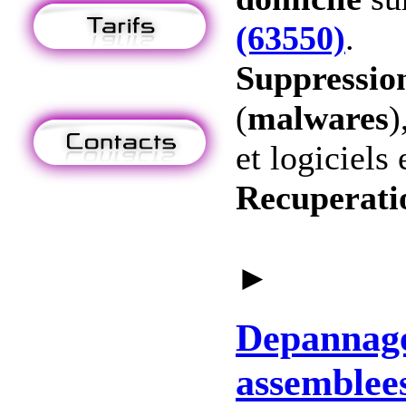
(63550)
.
Suppression
(
malwares
)
et logiciels 
Recuperati
►
Depannag
assemblee