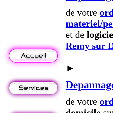
de votre
ord
materiel
/p
et de
logicie
Remy sur D
►
Depannag
de votre
ord
domicile
su