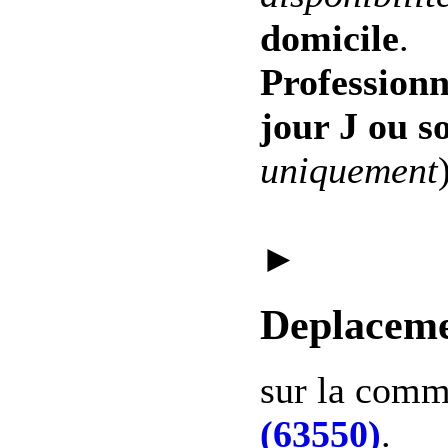
domicile
.
Professionn
jour J ou s
uniquement
►
Deplaceme
sur la com
(63550)
.