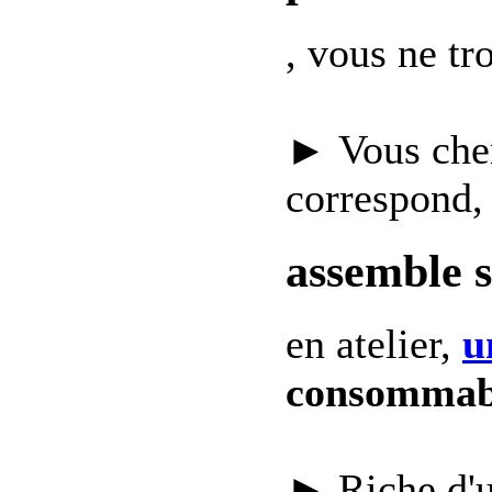
, vous ne t
► Vous che
correspond,
assemble 
en atelier,
u
consommab
► Riche d'