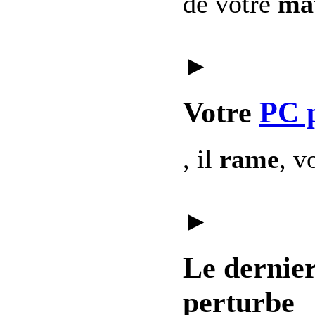
de votre
mat
►
Votre
PC 
, il
rame
, v
►
Le dernie
perturbe