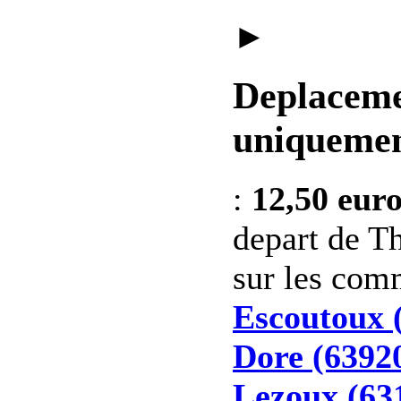
►
Deplaceme
uniquemen
:
12,50 eur
depart de Th
sur les co
Escoutoux 
Dore (6392
Lezoux (63