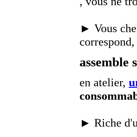
, vous ne t
► Vous che
correspond,
assemble 
en atelier,
u
consommab
► Riche d'