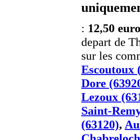
uniquemen
:
12,50 eur
depart de Th
sur les co
Escoutoux 
Dore (6392
Lezoux (63
Saint-Remy
(63120)
,
Au
Chabreloch