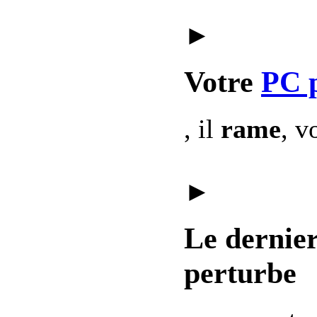
►
Votre
PC 
, il
rame
, v
►
Le dernie
perturbe