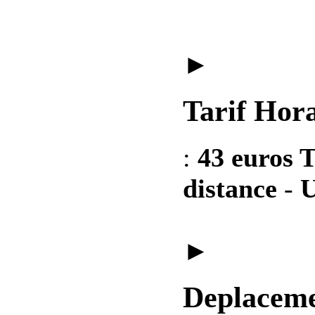
►
Tarif Hora
:
43 euros T
distance
-
U
►
Deplaceme