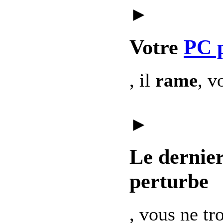
►
Votre
PC 
, il
rame
, v
►
Le dernie
perturbe
, vous ne t