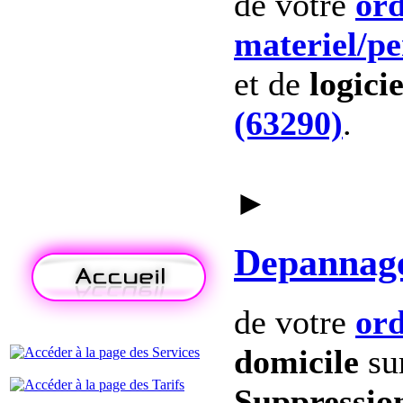
de votre
ord
materiel
/p
et de
logicie
(63290)
.
►
Depannag
de votre
ord
domicile
su
Suppression