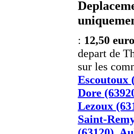
Deplaceme
uniquemen
:
12,50 eur
depart de Th
sur les co
Escoutoux 
Dore (6392
Lezoux (63
Saint-Remy
(63120)
,
Au