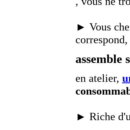
, vous ne t
► Vous che
correspond,
assemble 
en atelier,
u
consommab
► Riche d'