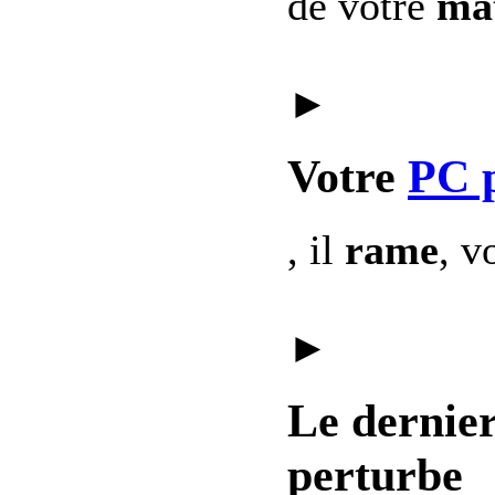
de votre
mat
►
Votre
PC 
, il
rame
, v
►
Le dernie
perturbe