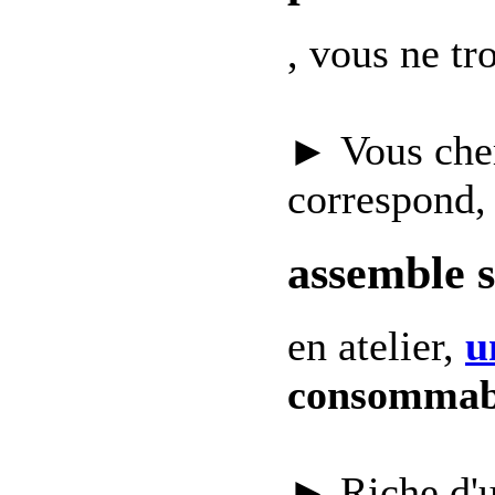
, vous ne t
► Vous che
correspond,
assemble 
en atelier,
u
consommab
► Riche d'