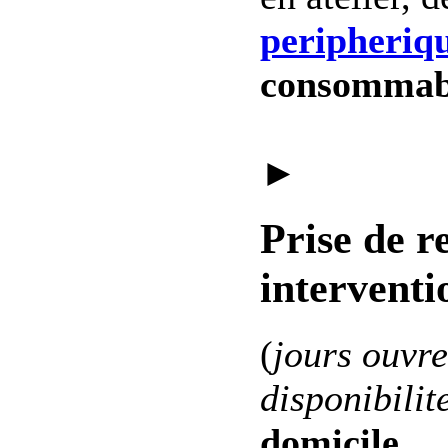
peripheriq
consommab
►
Prise de r
interventi
(
jours ouvre
disponibilit
domicile
.