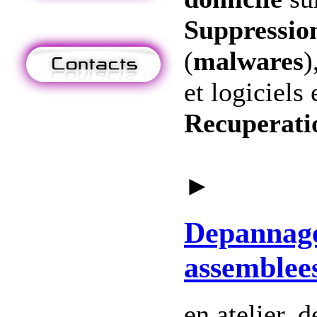
Suppression
(
malwares
)
et logiciels 
Recuperati
►
Depannag
assemblee
en atelier, 