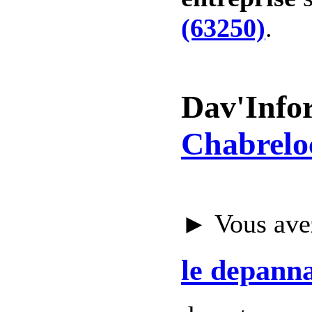
(63250)
.
Dav'Info
Chabrelo
► Vous avez
le depann