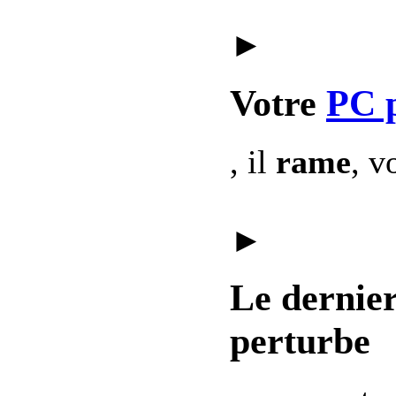
►
Votre
PC 
, il
rame
, v
►
Le dernie
perturbe