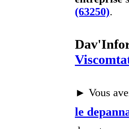
(63250)
.
Dav'Info
Viscomtat
► Vous avez
le depann