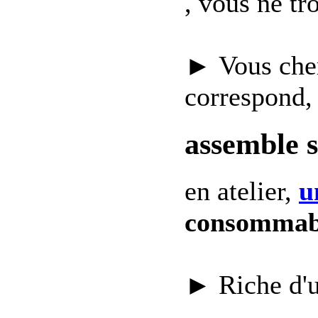
, vous ne t
► Vous che
correspond,
assemble 
en atelier,
u
consommab
► Riche d'