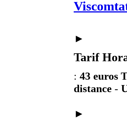
Viscomtat
►
Tarif Hora
:
43 euros T
distance
-
U
►