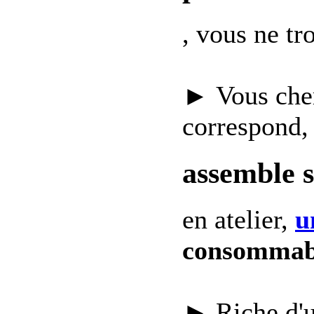
, vous ne t
► Vous che
correspond,
assemble 
en atelier,
u
consommab
► Riche d'