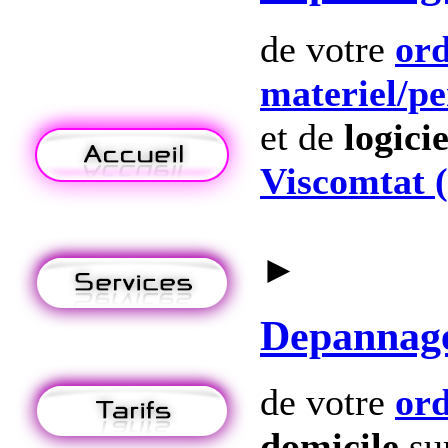
de votre
ord
materiel
/p
et de
logicie
Viscomtat 
►
Depannag
de votre
ord
domicile
su