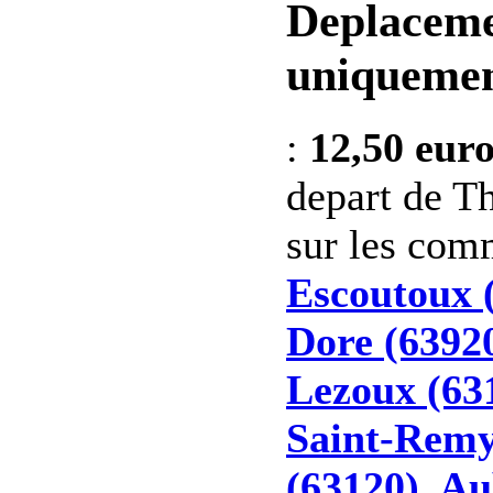
Deplaceme
uniquemen
:
12,50 eur
depart de Th
sur les co
Escoutoux 
Dore (6392
Lezoux (63
Saint-Remy
(63120)
,
Au