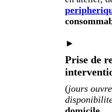
peripheriq
consommab
►
Prise de r
interventi
(
jours ouvre
disponibilit
domicile
.