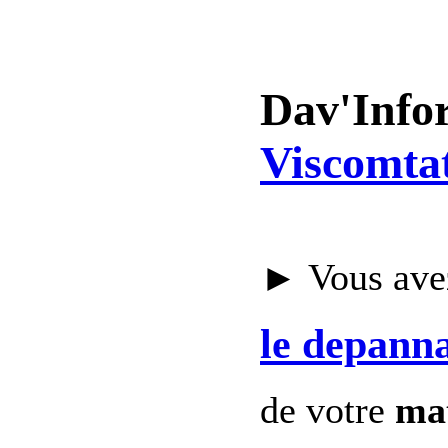
Dav'Info
Viscomtat
► Vous avez
le depann
de votre
mat