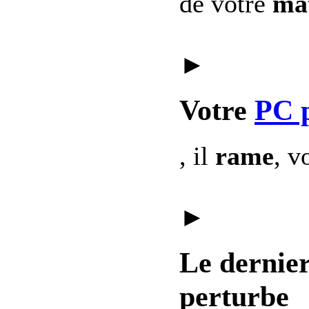
de votre
mat
►
Votre
PC 
, il
rame
, v
►
Le dernie
perturbe