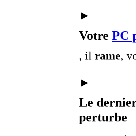
►
Votre
PC 
, il
rame
, v
►
Le dernie
perturbe