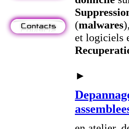
Suppression
(
malwares
)
et logiciels 
Recuperati
►
Depannag
assemblee
en atelier, 