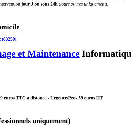
'intervention
jour J ou sous 24h
(
jours ouvres uniquement
).
omicile
 (63250)
.
nage
et Maintenance
Informatiqu
 49 euros TTC a distance
-
Urgence/Pros 59 euros HT
essionnels uniquement)