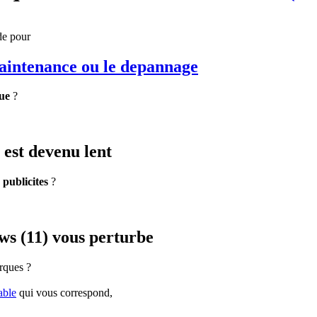
de pour
maintenance
ou le depannage
ue
?
est devenu lent
e
publicites
?
s (11) vous perturbe
rques ?
able
qui vous correspond,