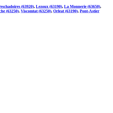
eschadoires (63920)
,
Lezoux (63190)
,
La Monnerie (63650)
,
he (63250)
,
Viscomtat (63250)
,
Orleat (63190)
,
Pont-Astier