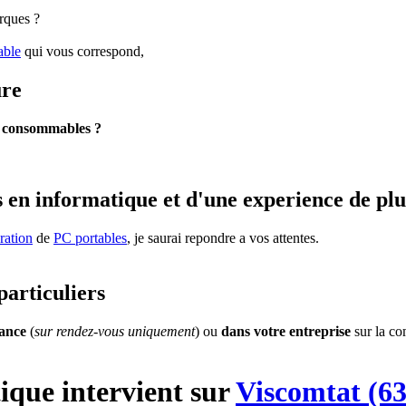
rques ?
able
qui vous correspond,
ure
s
consommables ?
 en informatique et d'une experience de plu
ration
de
PC portables
, je saurai repondre a vos attentes.
particuliers
tance
(
sur rendez-vous uniquement
) ou
dans votre entreprise
sur la c
ique
intervient sur
Viscomtat (6