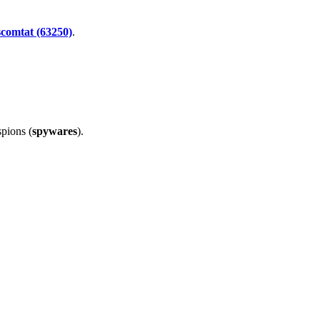
scomtat (63250)
.
spions (
spywares
).