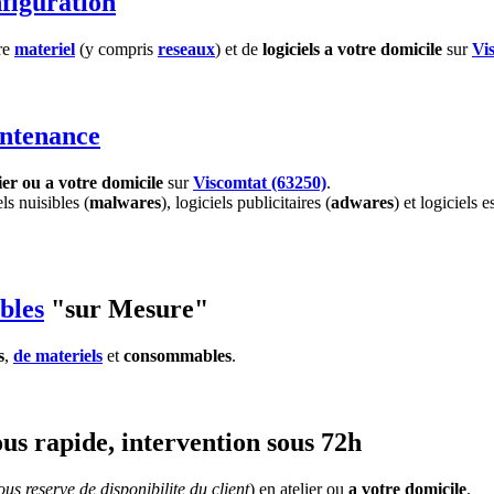
figuration
tre
materiel
(y compris
reseaux
) et de
logiciels
a votre domicile
sur
Vi
ntenance
ier ou a votre domicile
sur
Viscomtat (63250)
.
els nuisibles (
malwares
), logiciels publicitaires (
adwares
) et logiciels e
bles
"sur Mesure"
s
,
de materiels
et
consommables
.
us rapide, intervention sous 72h
us reserve de disponibilite du client
) en atelier ou
a votre domicile
.