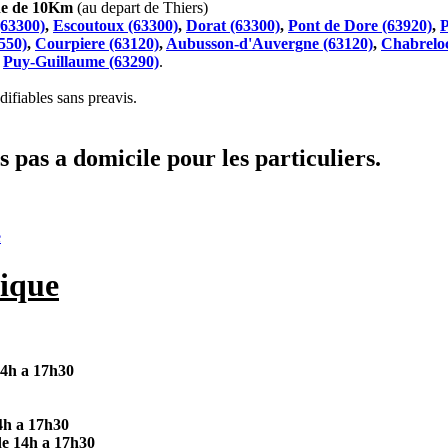
che de 10Km
(au depart de Thiers)
(63300)
,
Escoutoux (63300)
,
Dorat (63300)
,
Pont de Dore (63920)
,
P
550)
,
Courpiere (63120)
,
Aubusson-d'Auvergne (63120)
,
Chabreloc
t
Puy-Guillaume (63290)
.
ifiables sans preavis.
 pas a domicile pour les particuliers.
e
ique
14h a 17h30
4h a 17h30
de 14h a 17h30