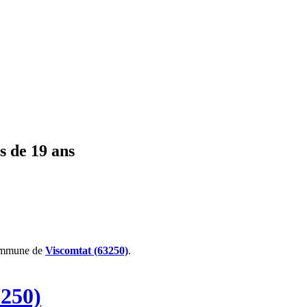
s de 19 ans
ommune de
Viscomtat (63250)
.
3250)