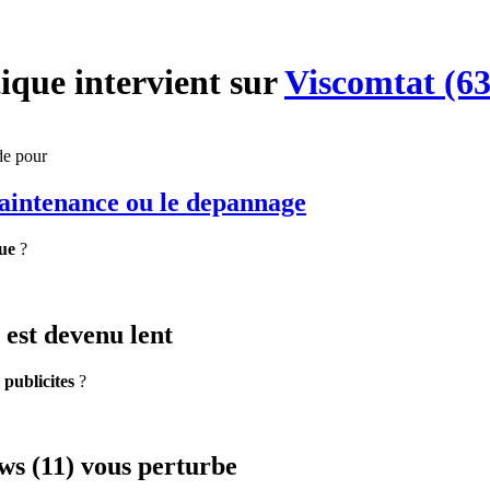
ique
intervient sur
Viscomtat (6
de pour
maintenance
ou le depannage
ue
?
est devenu lent
e
publicites
?
s (11) vous perturbe