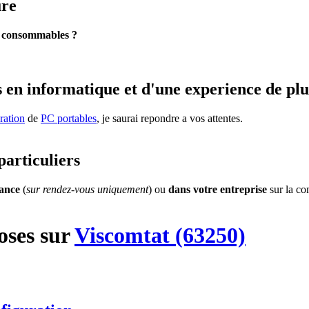
ure
s
consommables ?
 en informatique et d'une experience de plu
ration
de
PC portables
, je saurai repondre a vos attentes.
particuliers
tance
(
sur rendez-vous uniquement
) ou
dans votre entreprise
sur la c
oses
sur
Viscomtat (63250)