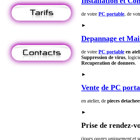
Installation
et Con
de votre
PC portable
, de vo
►
Depannage
et Mai
de votre
PC portable
en atel
Suppression de virus
, logici
Recuperation de donnees
.
►
Vente
de PC porta
en atelier, de
pieces detachee
►
Prise de rendez-vo
(
jours ouvres uniquement et so