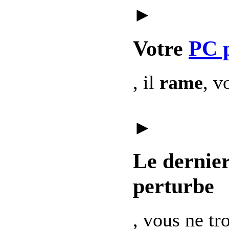
►
Votre
PC 
, il
rame
, v
►
Le dernie
perturbe
, vous ne t