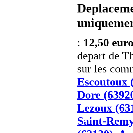
Deplaceme
uniquemen
:
12,50 eur
depart de Th
sur les co
Escoutoux 
Dore (6392
Lezoux (63
Saint-Remy