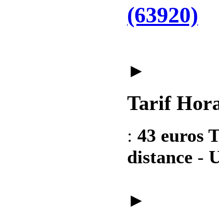
(63920)
►
Tarif Hora
:
43 euros T
distance
-
U
►