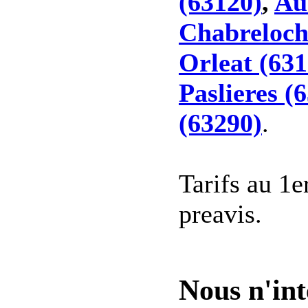
(63120)
,
Au
Chabreloch
Orleat (631
Paslieres (
(63290)
.
Tarifs au 1e
preavis.
Nous n'int