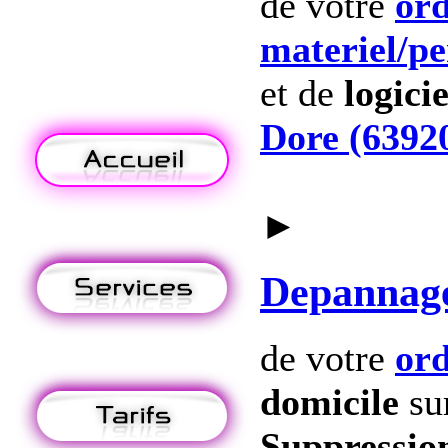
de votre
ord
materiel
/p
et de
logicie
Dore (6392
►
Depannag
de votre
ord
domicile
su
Suppression