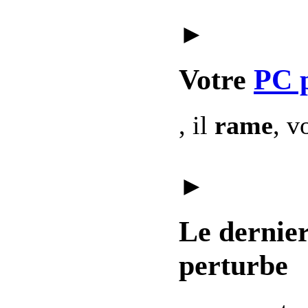
►
Votre
PC 
, il
rame
, v
►
Le dernie
perturbe