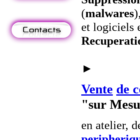
(
malwares
)
et logiciels 
Recuperati
►
Vente
de c
"sur Mesu
en atelier, 
peripheriq