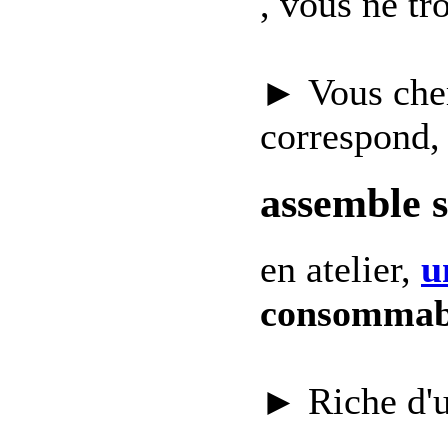
, vous ne t
► Vous che
correspond,
assemble 
en atelier,
u
consommab
► Riche d'